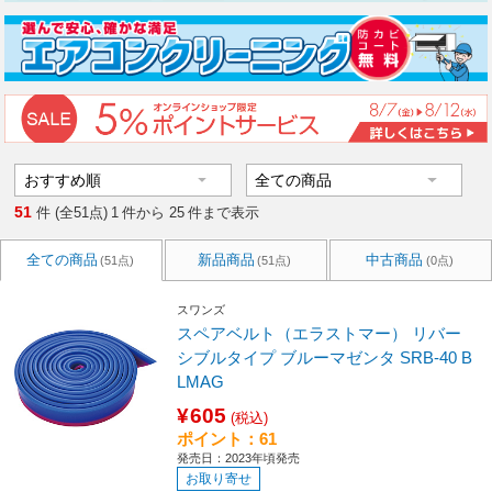
51
件 (全51点)
1
件から
25
件まで表示
全ての商品
新品商品
中古商品
(51点)
(51点)
(0点)
スワンズ
スペアベルト（エラストマー） リバー
シブルタイプ ブルーマゼンタ SRB-40 B
LMAG
¥605
(税込)
ポイント：61
発売日：2023年頃発売
お取り寄せ