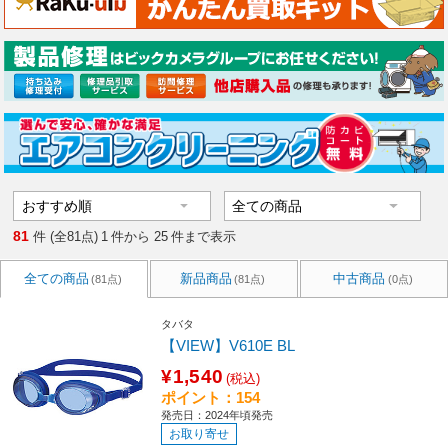
81
件 (全81点)
1
件から
25
件まで表示
全ての商品
新品商品
中古商品
(81点)
(81点)
(0点)
タバタ
【VIEW】V610E BL
¥1,540
(税込)
ポイント：154
発売日：2024年頃発売
お取り寄せ