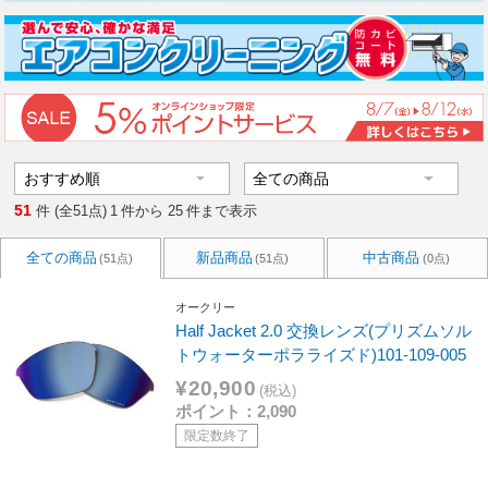
51
件 (全51点)
1
件から
25
件まで表示
全ての商品
新品商品
中古商品
(51点)
(51点)
(0点)
オークリー
Half Jacket 2.0 交換レンズ(プリズムソル
トウォーターポラライズド)101-109-005
¥20,900
(税込)
ポイント：2,090
限定数終了