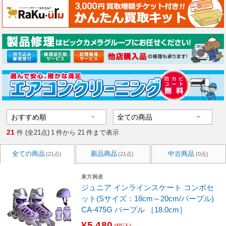
21
件 (全21点)
1
件から
21
件まで表示
全ての商品
新品商品
中古商品
(21点)
(21点)
(0点)
東方興産
ジュニア インラインスケート コンボセ
ット(Sサイズ：18cm～20cm/パープル)
CA-475G パープル ［18.0cm］
¥5,480