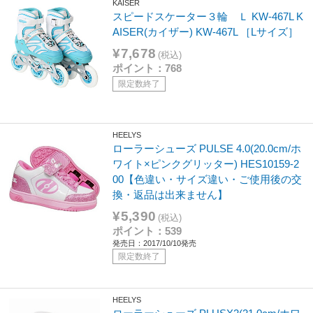
KAISER
スピードスケーター３輪 Ｌ KW-467L K
AISER(カイザー) KW-467L ［Lサイズ］
¥7,678
(税込)
ポイント：768
限定数終了
HEELYS
ローラーシューズ PULSE 4.0(20.0cm/ホ
ワイト×ピンクグリッター) HES10159-2
00【色違い・サイズ違い・ご使用後の交
換・返品は出来ません】
¥5,390
(税込)
ポイント：539
発売日：2017/10/10発売
限定数終了
HEELYS