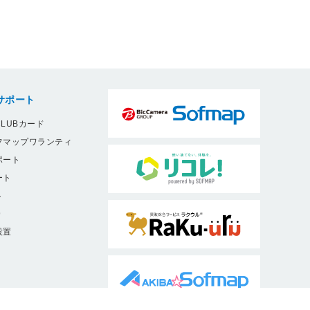
サポート
LUBカード
フマップワランティ
ポート
ート
ト
9
設置