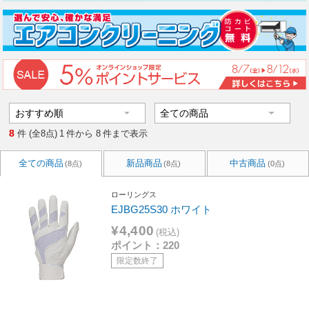
8
件 (全8点)
1
件から
8
件まで表示
全ての商品
新品商品
中古商品
(8点)
(8点)
(0点)
ローリングス
EJBG25S30 ホワイト
¥4,400
(税込)
ポイント：220
限定数終了