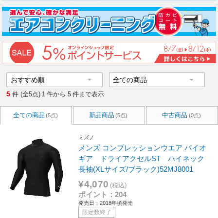
5
件 (全5点)
1
件から
5
件まで表示
全ての商品
新品商品
中古商品
(5点)
(5点)
(0点)
ミズノ
メンズ コンプレッションウエア バイオ
ギア ドライアクセルST ハイネック
長袖(XLサイズ/ブラック)52MJ8001
¥4,070
(税込)
ポイント：204
発売日：2018年頃発売
限定数終了