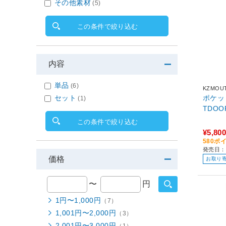
その他素材
(5)
この条件で絞り込む
内容
単品
(6)
KZMOU
セット
ポケッ
(1)
TDOO
この条件で絞り込む
¥5,800
580ポ
発売日：
価格
お取り
〜
円
1円〜1,000円
（7）
1,001円〜2,000円
（3）
2,001円〜3,000円
（1）