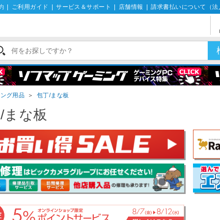
約
|
ご利用ガイド
|
サービス＆サポート
|
店舗情報
|
請求書払いについて（法
キング用品
＞
包丁/まな板
/まな板