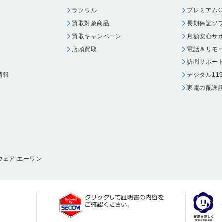
ラクウル
プレミアムC
買取対象商品
長期保証ソ
買取キャンペーン
月額安心サ
店頭買取
電話＆リモ
訪問サポー
情報
デジタル11
家電の配送
ウェア エーワン