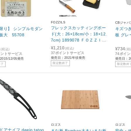
FOZZILS
CBジャパ
フレックスカッティングボー
限り】 シンプルモダン
キズつ
ド(大：26×18cm/小：18×12.
板大 55708
板 グレ
7cm) 1899078 ＦＯＺＺＩＬ
Ｓ
¥1,210
¥734
(税込)
(税込)
(税
37ポイントサービス
イントサービス
74ポイ
発売日：2021年頃発売
015/12/05発売
発売日：2
限定数終了
終了
限定数終
ロゴス
ロゴス
アナイフ deejo tatoo
まな板 Bamboo大きいまな板
安全・サ