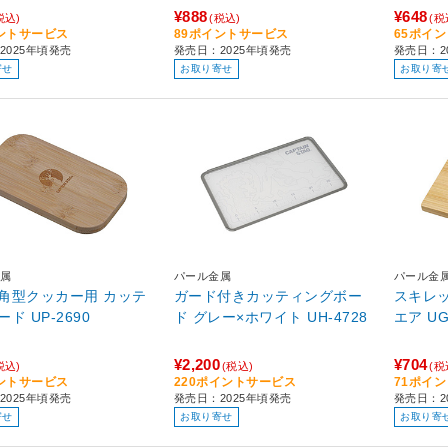
¥888
¥648
税込)
(税込)
(税
ントサービス
89ポイントサービス
65ポイ
2025年頃発売
発売日：2025年頃発売
発売日：2
寄せ
お取り寄せ
お取り寄
属
パール金属
パール金
角型クッカー用 カッテ
ガード付きカッティングボー
スキレッ
ングボード UP-2690
ド グレー×ホワイト UH-4728
エア 
¥2,200
¥704
税込)
(税込)
(税
ントサービス
220ポイントサービス
71ポイ
2025年頃発売
発売日：2025年頃発売
発売日：2
寄せ
お取り寄せ
お取り寄