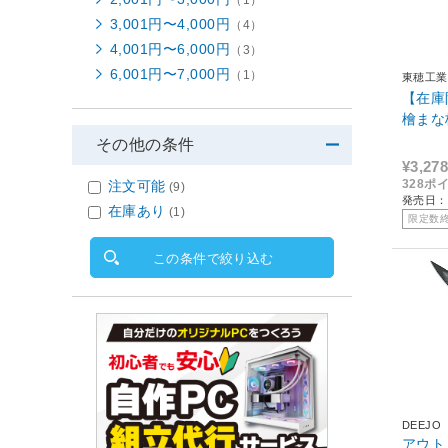
3,001円〜4,000円
（4）
4,001円〜6,000円
（3）
6,001円〜7,000円
（1）
東穂工業
【在庫
檜まな
その他の条件
¥3,278
328ポ
注文可能
(9)
発売日：2
在庫あり
(1)
限定数
この条件で絞り込む
DEEJO
アウトド