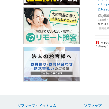
s 15g 
DJ-22
¥3,480
348ポ
発売日：
限定数
19
件 (全
1
件から
1
ソフマップ・ドットコム
ソフマップ