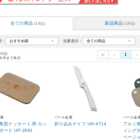
全ての商品
新品商品
(19点)
(19点)
順：
在庫表示：
19点)
1
9
件まで表示
属
パール金属
パール金
角型クッカー L 用 カッ
折り込みナイフ UH-4714
アルミ
テングボード UP-2691
ィングボード
ベージュ 