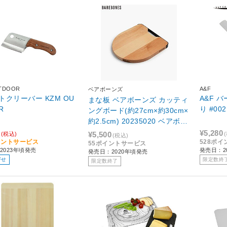
TDOOR
A&F
ベアボーンズ
トクリーバー KZM OU
A&F 
まな板 ベアボーンズ カッティ
R
り #002
ングボード(約27cm×約30cm×
約2.5cm) 20235020 ベアボー
ンズ
¥5,280
¥5,500
(税込)
(税込)
イントサービス
528ポ
55ポイントサービス
2023年頃発売
発売日：2
発売日：2020年頃発売
寄せ
限定数終
限定数終了