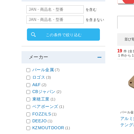
を含む
を含まない
この条件で絞り込む
並び
19
件 (全
1
件から
1
メーカー
パール金属
(7)
ロゴス
(3)
A&F
(2)
CBジャパン
(2)
東穂工業
(1)
ベアボーンズ
(1)
パール金
FOZZILS
(1)
アルミ
DEEJO
(1)
KZMOUTDOOR
(1)