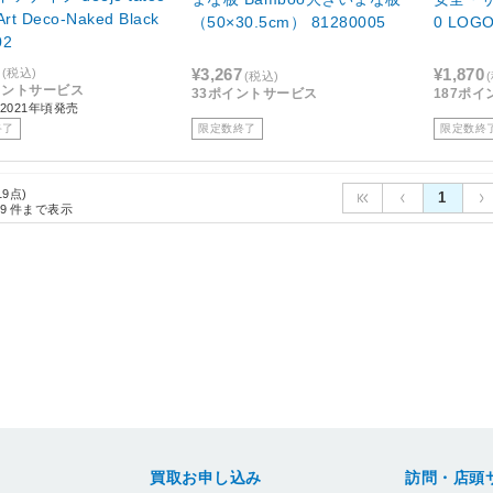
Art Deco-Naked Black
（50×30.5cm） 81280005
02
¥3,267
¥1,870
(税込)
(税込)
イントサービス
33ポイントサービス
187ポ
2021年頃発売
終了
限定数終了
限定数終
19点)
1
9
件まで表示
買取お申し込み
訪問・店頭