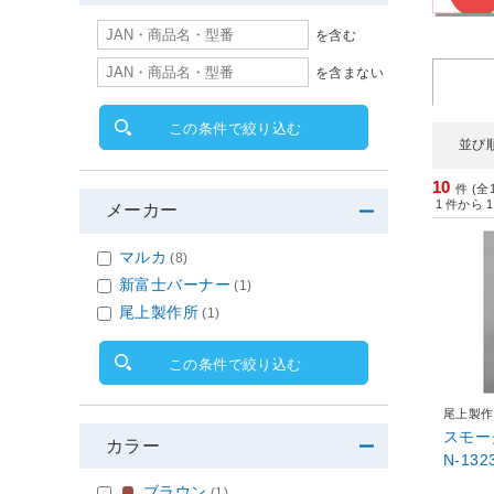
を含む
を含まない
この条件で絞り込む
並び
10
件 (全
1
件から
1
メーカー
マルカ
(8)
新富士バーナー
(1)
尾上製作所
(1)
この条件で絞り込む
尾上製作
スモー
カラー
N-132
ブラウン
(1)