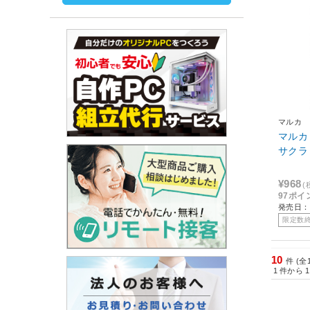
マルカ
マルカ
¥968
(
97ポイ
発売日：
限定数
10
件 (全
1
件から
1