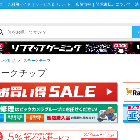
約
|
ご利用ガイド
|
サービス＆サポート
|
店舗情報
|
請求書払いについて（法
キング用品
＞
スモークチップ
モークチップ