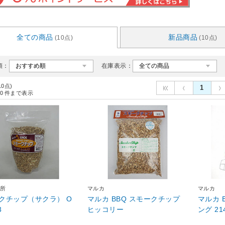
全ての商品
新品商品
(10点)
(10点)
順：
在庫表示：
10点)
1
0
件まで表示
所
マルカ
マルカ
クチップ（サクラ） O
マルカ BBQ スモークチップ
マルカ 
3
ヒッコリー
ング 