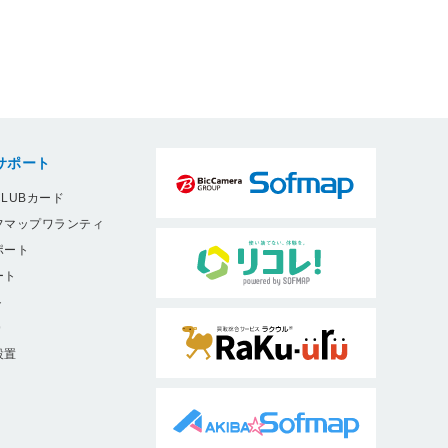
サポート
LUBカード
フマップワランティ
ポート
ート
ト
9
設置