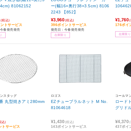
cm) 81062152
ー(幅16×奥行38×3.5cm) 8106
106462
2243 【852】
¥3,960
¥1,760
(税込)
(税込)
イントサービス
396ポイントサービス
176ポ
今春発売発売
発売日：今春発売発売
在庫限り
り
在庫限り
ンスタッグ
ロゴス
コールマ
番 丸型焼きアミ280mm
EZチューブラルネット M No.
ロード
0
81064618
グリドル 
¥1,430
¥4,370
税込)
(税込)
ントサービス
143ポイントサービス
437ポ