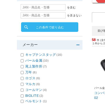
を含む
を含まない
この条件で絞り込む
並び
58
件 (全
1
件から
2
メーカー
キャプテンスタッグ
(16)
パール金属
(10)
尾上製作所
(7)
万年
(6)
ロゴス
(6)
マルカ
(6)
パール金
コールマン
(4)
コンパクト
BIOLITE
(2)
02
ベルモント
(1)