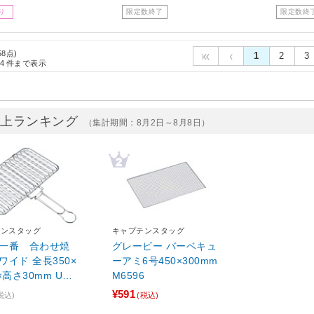
り
限定数終了
限定数終
58点)
1
2
3
4
件まで表示
売上ランキング
（集計期間：8月2日～8月8日）
テンスタッグ
キャプテンスタッグ
一番 合わせ焼
グレービー バーベキュ
ワイド 全長350×
ーアミ6号450×300mm
×高さ30mm UG-
M6596
9 キャプテンスタッ
¥591
税込)
(税込)