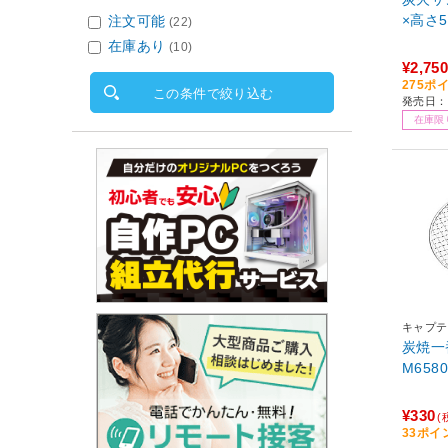
×高さ54
注文可能
(22)
在庫あり
(10)
¥2,750
275ポ
この条件で絞り込む
発売日：
在庫限
キャプテ
炭焼一
M658
¥330
(
33ポイ