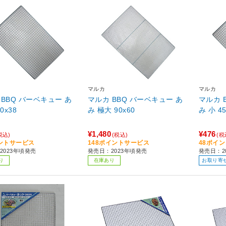
マルカ
マルカ
 BBQ バーベキュー あ
マルカ BBQ バーベキュー あ
マルカ 
0x38
み 極大 90x60
み 小 45
¥1,480
¥476
税込)
(税込)
(税
ントサービス
148ポイントサービス
48ポイ
2023年頃発売
発売日：2023年頃発売
発売日：2
り
在庫あり
お取り寄