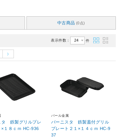
中古商品
(0点)
表示件数：
件
属
パール金属
スタ 鉄製グリルプレ
バーニスタ 鉄製蓋付グリル
ート２６×１８ｃｍ HC-936
プレート２１×１４ｃｍ HC-9
37