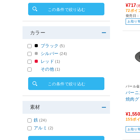
¥717
(
この条件で絞り込む
72ポイ
発売日：
お取り
カラー
ブラック
(5)
シルバー
(24)
レッド
(1)
その他
(1)
この条件で絞り込む
パール金
バーニ
素材
¥1,550
155ポ
鉄
(24)
アルミ
(2)
お取り