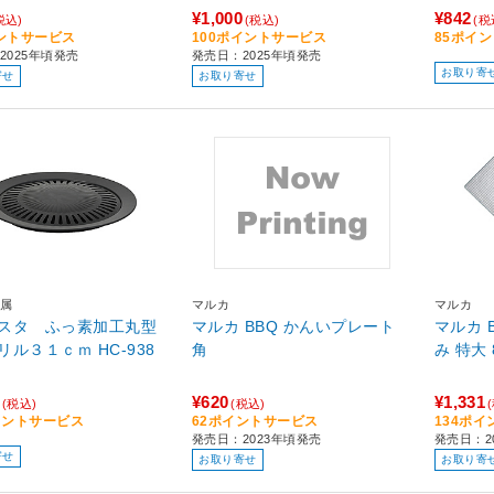
¥1,000
¥842
税込)
(税込)
(税
ントサービス
100ポイントサービス
85ポイ
2025年頃発売
発売日：2025年頃発売
お取り寄
寄せ
お取り寄せ
属
マルカ
マルカ
スタ ふっ素加工丸型
マルカ BBQ かんいプレート
マルカ 
焼肉グリル３１ｃｍ HC-938
角
み 特大 
¥620
¥1,331
(税込)
(税込)
イントサービス
62ポイントサービス
134ポ
発売日：2023年頃発売
発売日：2
寄せ
お取り寄せ
お取り寄