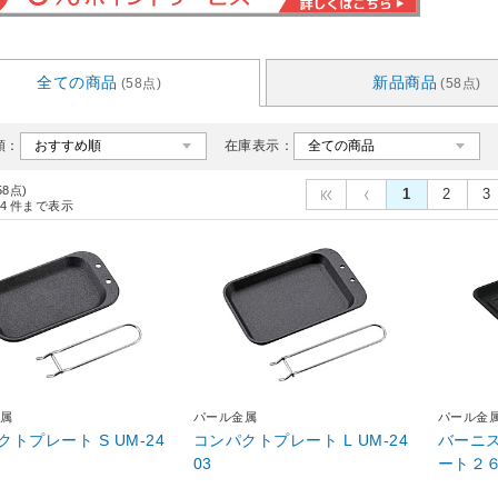
全ての商品
新品商品
(58点)
(58点)
順：
在庫表示：
58点)
1
2
3
4
件まで表示
属
パール金属
パール金
プレート S UM-24
コンパクトプレート L UM-24
バーニ
03