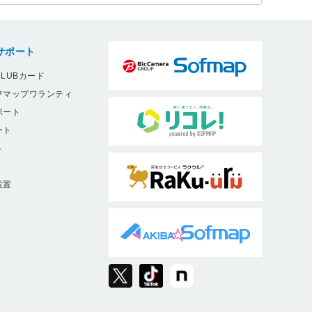
サポート
LUBカード
フマップワランティ
ポート
ート
ト
9
設置