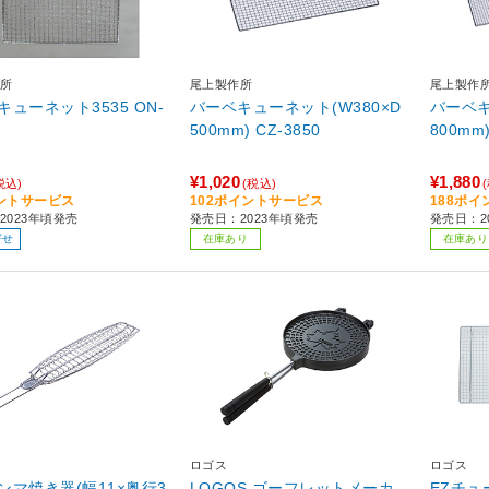
所
尾上製作所
尾上製作
ューネット3535 ON-
バーベキューネット(W380×D
バーベキ
500mm) CZ-3850
¥1,020
¥1,880
税込)
(税込)
ントサービス
102ポイントサービス
188ポ
2023年頃発売
発売日：2023年頃発売
発売日：2
寄せ
在庫あり
在庫あり
ロゴス
ロゴス
ンマ焼き器(幅11×奥行3
LOGOS ゴーフレットメーカ
EZチュ