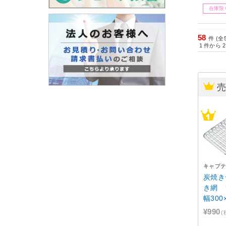
在庫限
58
件 (全
1
件から
2
キャプ
炭焼き
き網 
幅300
200
¥990
(
グ