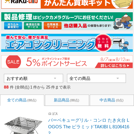
88
件 (全88点)
1
件から
25
件まで表示
全ての商品
新品商品
中古商品
(88点)
(88点)
(0点)
ロゴス
バーベキューグリル・コンロ たき火台 L
OGOS The ピラミッドTAKIBI L 8106416
2