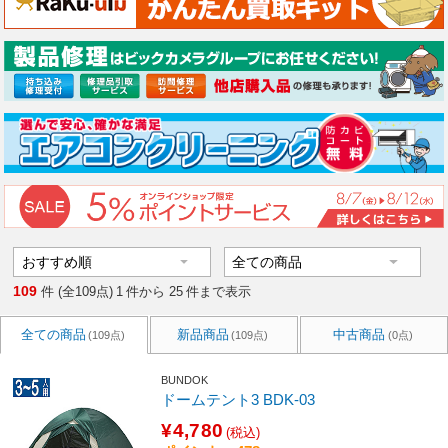
109
件 (全109点)
1
件から
25
件まで表示
全ての商品
新品商品
中古商品
(109点)
(109点)
(0点)
BUNDOK
ドームテント3 BDK-03
¥4,780
(税込)