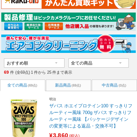
69
件 (全69点)
1
件から
25
件まで表示
全ての商品
新品商品
中古商品
(69点)
(69点)
(0点)
明治
ザバス ホエイプロテイン100 すっきりフ
ルーティー風味 700g ザバス すっきりフ
ルーティー風味 【パッケージデザイン
の変更等による返品・交換不可】
¥3,860
(税込)