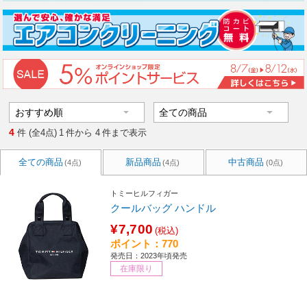
4
件 (全4点)
1
件から
4
件まで表示
全ての商品
新品商品
中古商品
(4点)
(4点)
(0点)
トミーヒルフィガー
クールバッグ ハンドル
¥7,700
(税込)
ポイント：770
発売日：2023年頃発売
在庫限り