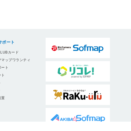
サポート
LUBカード
フマップワランティ
ポート
ート
ト
9
設置