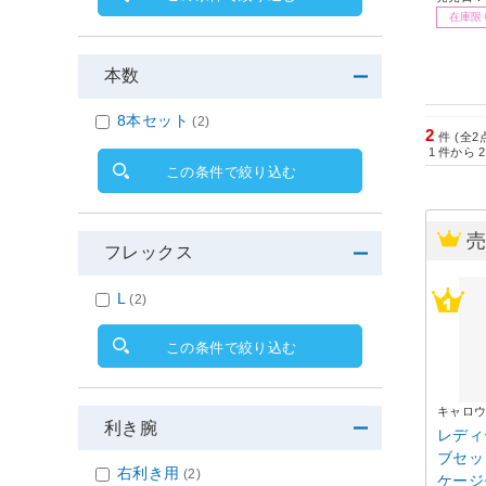
在庫限
本数
8本セット
(2)
2
件 (全2
1
件から
2
この条件で絞り込む
フレックス
L
(2)
この条件で絞り込む
キャロ
利き腕
レディ
ブセッ
右利き用
(2)
ケージ