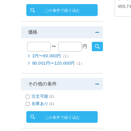
8本セ
¥88,7
この条件で絞り込む
ッグ付/
H、Ir
W、P
価格
〜
円
1円〜90,000円
（1）
90,001円〜120,000円
（1）
その他の条件
注文可能
(1)
在庫あり
(1)
この条件で絞り込む