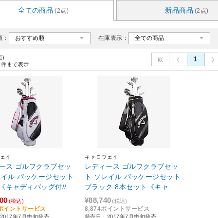
全ての商品
新品商品
(2点)
(2点)
順：
在庫表示：
点)
1
件まで表示
ェイ
キャロウェイ
ース ゴルフクラブセッ
レディース ゴルフクラブセッ
レイル パッケージセット
ト ソレイル パッケージセット
《キャディバッグ付//W
ブラック 8本セット《キャデ
#5、6H、Ir#7、Ir#9、
ィバッグ付/W#1、W#5、6
000
¥88,740
(税込)
(税込)
SW、PT》L
H、Ir#7、Ir#9、PW、SW、P
00ポイントサービス
8,874ポイントサービス
2017年7月中旬発売
発売日：2017年7月中旬発売
T》