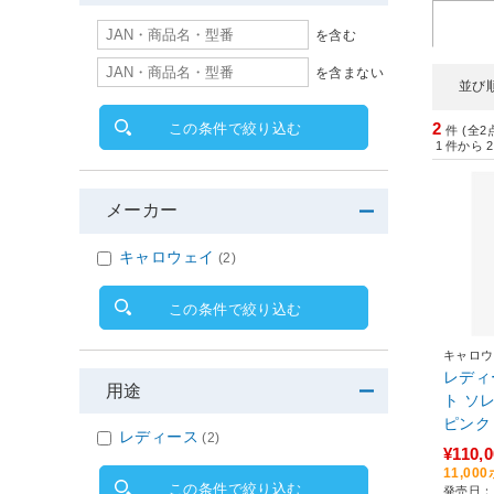
を含む
を含まない
並び
2
この条件で絞り込む
件 (全2
1
件から
2
メーカー
キャロウェイ
(2)
この条件で絞り込む
キャロウ
レディ
用途
ト ソ
ピンク
レディース
(2)
#1、W
¥110,
PW、
11,0
この条件で絞り込む
発売日：