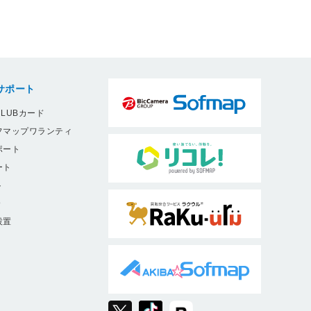
サポート
LUBカード
フマップワランティ
ポート
ート
ト
9
設置