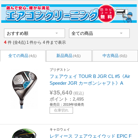
4
件 (全4点)
1
件から
4
件まで表示
全ての商品
新品商品
中古商品
(4点)
(4点)
(0点)
ブリヂストン
フェアウェイ TOUR B JGR CL #5《Air
Speeder JGR カーボンシャフト》A
¥35,640
(税込)
ポイント：2,495
発売日：2019年頃発売
在庫切れ
キャロウェイ
レディース フェアウェイウッド EPIC F