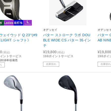
オデッセイ
オデッセ
ェイウッド Q 23°(#9
パター ストローク ラボ DOU
パター O
LIGHT シャフト》
BLE WIDE CS パター 35イン
AB 
チ
50
¥19,800
¥19,80
(税込)
(税込)
5ポイントサービス
198ポイントサービス
198ポ
2018年頃発売
在庫切れ
在庫切れ
れ