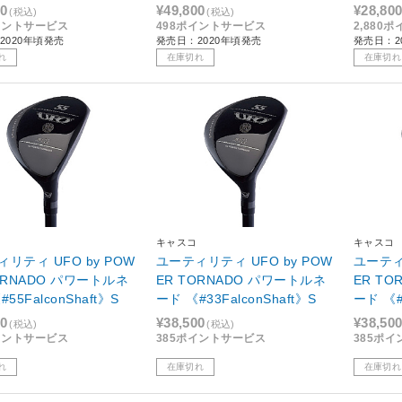
ター《スチールシャフ
W、パター《カーボンシャフ
00
¥49,800
¥28,80
(税込)
(税込)
ャディバッグ付》S
ト/キャディバッグ付》R
イントサービス
498ポイントサービス
2,880
2020年頃発売
発売日：2020年頃発売
発売日：2
れ
在庫切れ
在庫切れ
キャスコ
キャスコ
リティ UFO by POW
ユーティリティ UFO by POW
ユーティ
ORNADO パワートルネ
ER TORNADO パワートルネ
ER T
55FalconShaft》S
ード 《#33FalconShaft》S
ード 《#7
00
¥38,500
¥38,50
(税込)
(税込)
イントサービス
385ポイントサービス
385ポ
れ
在庫切れ
在庫切れ