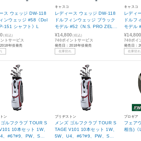
キャスコ
キャスコ
ス ウェッジ DW-118
レディース ウェッジ DW-118
レディー
ィンウェッジ #58《Dol
ドルフィンウェッジ ブラック
ドルフ
 DP-151 シャフト》L
モデル #52《N.S. PRO ZELO
モデル #56《N.S. PRO ZELO
S7 Rシャフトレディース仕
S7 R
00
¥14,800
¥14,80
(税込)
(税込)
様》 [♯AW]相当
様》 [♯
イントサービス
740ポイントサービス
740ポ
2018年頃発売
発売日：2018年頃発売
発売日：2
れ
在庫切れ
在庫切れ
トン
ブリヂストン
プロギア
ゴルフクラブ TOUR S
メンズ ゴルフクラブ TOUR S
フェアウ
 V101 10本セット 1W、
TAGE V101 10本セット 1W、
相当)《
4、#6?#9、PW、S
5W、U4、#6?#9、PW、S