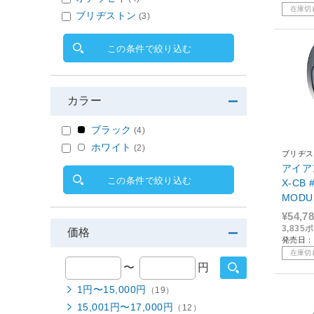
在庫切
ブリヂストン
(3)
この条件で絞り込む
カラー
ブラック
(4)
ホワイト
(2)
ブリヂス
アイアン
この条件で絞り込む
X-CB
MODU
シャフ
¥54,7
3,83
価格
発売日：
在庫切
〜
円
1円〜15,000円
（19）
15,001円〜17,000円
（12）