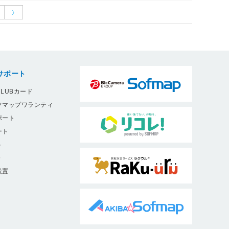
サポート
LUBカード
フマップワランティ
ポート
ート
ト
9
設置