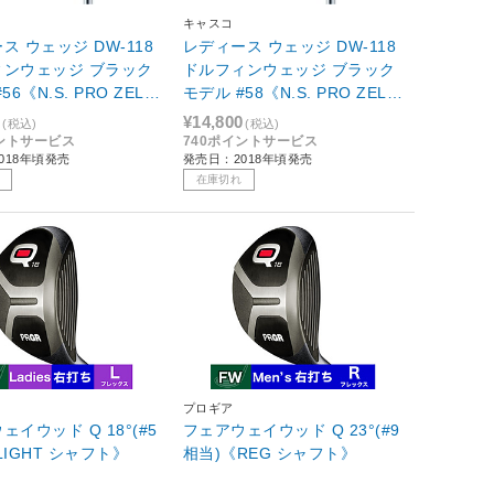
キャスコ
ス ウェッジ DW-118
レディース ウェッジ DW-118
ィンウェッジ ブラック
ドルフィンウェッジ ブラック
モデル #58《N.S. PRO ZELO
シャフトレディース仕
S7 Rシャフトレディース仕
0
¥14,800
(税込)
(税込)
SW]相当
様》 [♯SW]相当
イントサービス
740ポイントサービス
018年頃発売
発売日：2018年頃発売
在庫切れ
プロギア
ェイウッド Q 18°(#5
フェアウェイウッド Q 23°(#9
LIGHT シャフト》
相当)《REG シャフト》