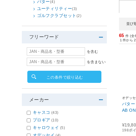
パター
(4)
ユーティリティー
(3)
ゴルフクラブセット
(2)
並び
65
件 (全
フリーワード
1
件から
2
を含む
を含まない
この条件で絞り込む
オデッセ
メーカー
パター 
AB
キャスコ
(43)
プロギア
(10)
¥19,8
キャロウェイ
(5)
198ポ
オデッセイ
(4)