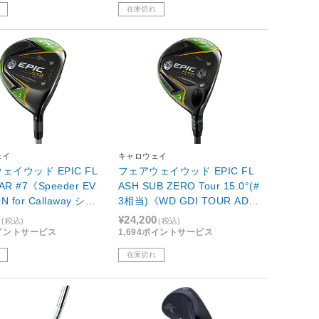
在庫切れ
ェイ
キャロウェイ
ェイウッド EPIC FL
フェアウェイウッド EPIC FL
AR #7《Speeder EV
ASH SUB ZERO Tour 15.0°(#
N for Callaway シャ
3相当)《WD GDI TOUR AD S
【エピック フラッシ
Z-5 GR JV グラファイトシャ
0
¥24,200
(税込)
(税込)
ー】
フト》S【エピック フラッシ
ポイントサービス
1,694ポイントサービス
ュ サブ ゼロ ツアー】
在庫切れ