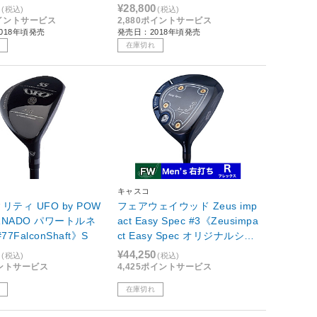
0
¥28,800
(税込)
(税込)
ポイントサービス
2,880ポイントサービス
018年頃発売
発売日：2018年頃発売
在庫切れ
キャスコ
リティ UFO by POW
フェアウェイウッド Zeus imp
ORNADO パワートルネ
act Easy Spec #3《Zeusimpa
7FalconShaft》S
ct Easy Spec オリジナルシャ
フト》R
0
¥44,250
(税込)
(税込)
イントサービス
4,425ポイントサービス
在庫切れ