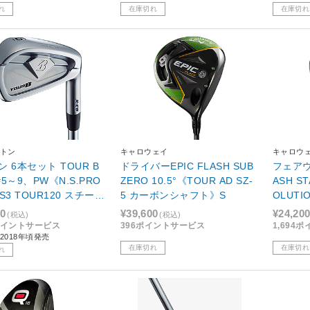
れ
在庫切れ
在庫切れ
トン
キャロウェイ
キャロウ
 6本セット TOUR B
ドライバーEPIC FLASH SUB
フェアウ
 #5～9、PW《N.S.PRO
ZERO 10.5°《TOUR AD SZ-
ASH ST
S3 TOUR120 スチール
5 カーボンシャフト》S
OLUTIO
ト》S
フト》S
80
¥39,600
¥24,20
(税込)
(税込)
ュ スタ
5ポイントサービス
396ポイントサービス
1,694
2018年頃発売
在庫切れ
在庫切れ
れ