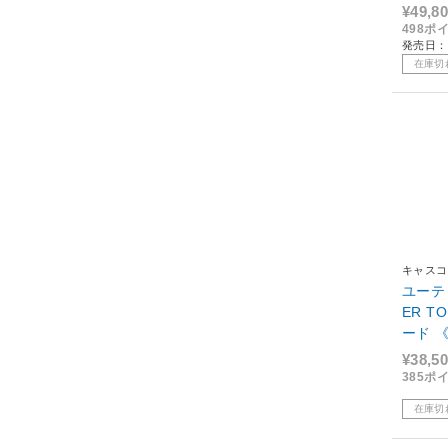
W、パ
¥49,8
ト/キ
498ポ
発売日：
在庫切
キャスコ
ユーティ
ER T
ード 《#
¥38,5
385ポ
在庫切