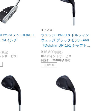
イ
キャスコ
DYSSEY STROKE L
ウェッジ DW-118 ドルフィン
NINE 34インチ
ウェッジ ブラックモデル #60
《Dolphin DP-151 シャフト》
S
0
¥16,800
(税込)
(税込)
イントサービス
840ポイントサービス
発売日：2018年頃発売
在庫切れ