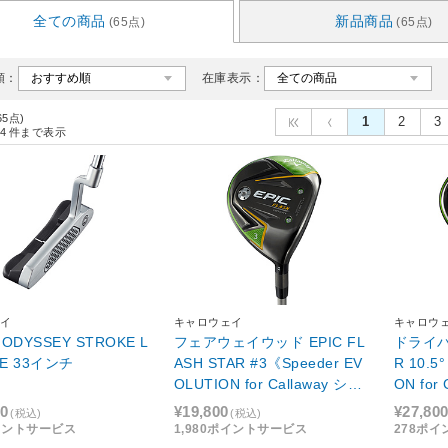
全ての商品
新品商品
(65点)
(65点)
順：
在庫表示：
65点)
1
2
3
4
件まで表示
イ
キャロウェイ
キャロウ
ODYSSEY STROKE L
フェアウェイウッド EPIC FL
ドライバー
 ONE 33インチ
ASH STAR #3《Speeder EV
R 10.5
OLUTION for Callaway シャ
ON for
フト》SR【エピック フラッシ
ャフト》
00
¥19,800
¥27,80
(税込)
(税込)
ュ スター】
シュ ス
イントサービス
1,980ポイントサービス
278ポ