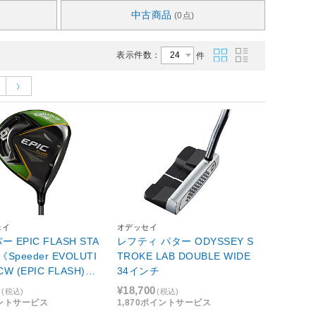
中古商品
(0点)
表示件数：
件
ェイ
オデッセイ
 EPIC FLASH STA
レフティ パター ODYSSEY S
°《Speeder EVOLUTI
TROKE LAB DOUBLE WIDE
 CW (EPIC FLASH)シ
34インチ
SR【エピック フラッ
0
¥18,700
(税込)
(税込)
ター】
イントサービス
1,870ポイントサービス