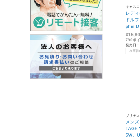
キャスコ
レディー
ドルフ
phin
¥15,8
790ポ
発売日：
在庫切
ブリヂス
メンズ 
TAGE
5W、U