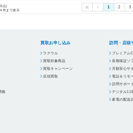
65点)
1
2
3
4
件まで表示
買取お申し込み
訪問・店頭
ラクウル
プレミアムC
買取対象商品
長期保証ソ
買取キャンペーン
月額安心サ
店頭買取
電話＆リモ
訪問サポー
情報
デジタル11
家電の配送