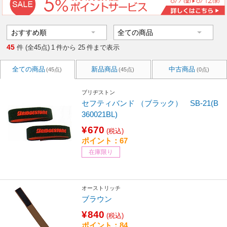
45
件 (全45点)
1
件から
25
件まで表示
全ての商品
新品商品
中古商品
(45点)
(45点)
(0点)
ブリヂストン
セフティバンド （ブラック） SB-21(B
360021BL)
¥670
(税込)
ポイント：67
在庫限り
オーストリッチ
ブラウン
¥840
(税込)
ポイント：84