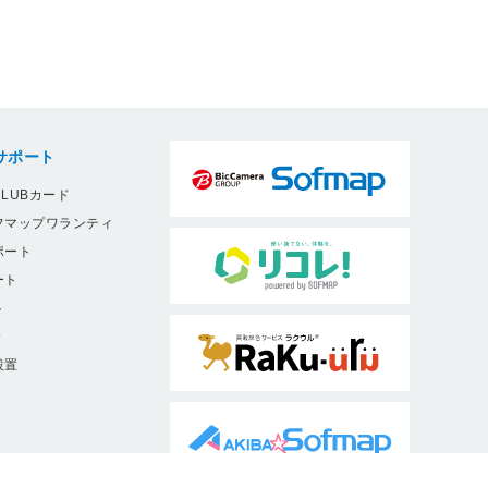
サポート
LUBカード
フマップワランティ
ポート
ート
ト
9
設置