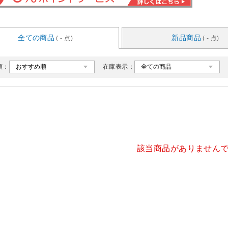
全ての商品
新品商品
( - 点)
( - 点)
順：
在庫表示：
該当商品がありません