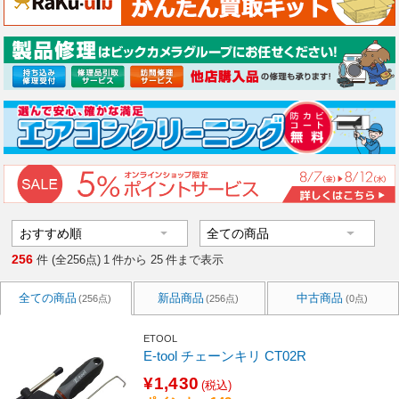
256
件 (全256点)
1
件から
25
件まで表示
全ての商品
新品商品
中古商品
(256点)
(256点)
(0点)
ETOOL
E-tool チェーンキリ CT02R
¥1,430
(税込)