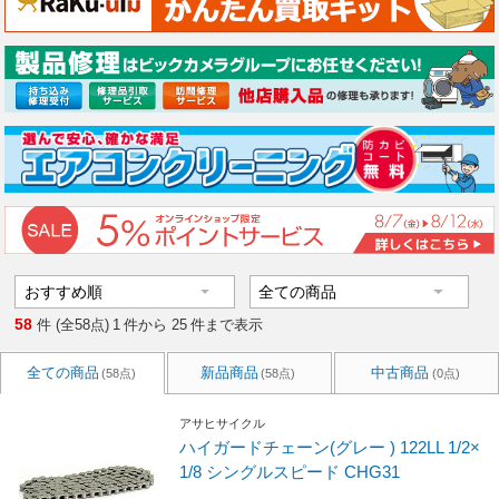
58
件 (全58点)
1
件から
25
件まで表示
全ての商品
新品商品
中古商品
(58点)
(58点)
(0点)
アサヒサイクル
ハイガードチェーン(グレー ) 122LL 1/2×
1/8 シングルスピード CHG31