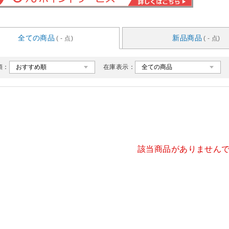
全ての商品
新品商品
( - 点)
( - 点)
順：
在庫表示：
該当商品がありません