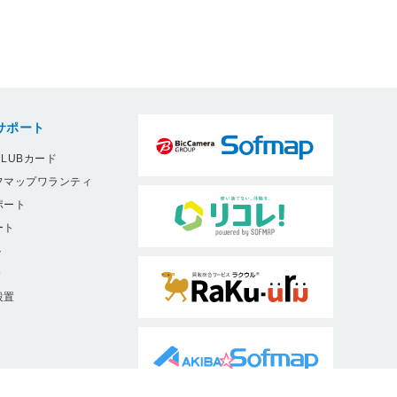
サポート
LUBカード
フマップワランティ
ポート
ート
ト
9
設置