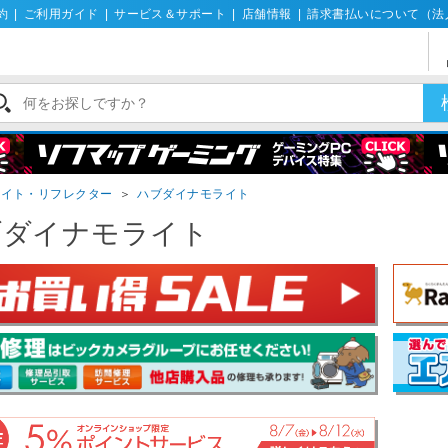
約
|
ご利用ガイド
|
サービス＆サポート
|
店舗情報
|
請求書払いについて（法
ライト・リフレクター
＞
ハブダイナモライト
ブダイナモライト