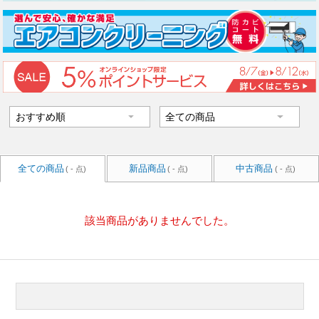
全ての商品
新品商品
中古商品
( - 点)
( - 点)
( - 点)
該当商品がありませんでした。