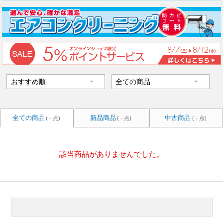
全ての商品
新品商品
中古商品
( - 点)
( - 点)
( - 点)
該当商品がありませんでした。