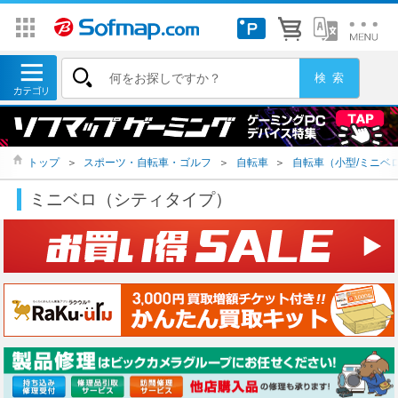
トップ
＞
スポーツ・自転車・ゴルフ
＞
自転車
＞
自転車（小型/ミニベ
ミニベロ（シティタイプ）