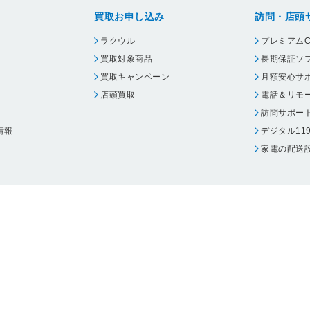
買取お申し込み
訪問・店頭
ラクウル
プレミアムC
買取対象商品
長期保証ソ
買取キャンペーン
月額安心サ
店頭買取
電話＆リモ
訪問サポー
情報
デジタル11
家電の配送
ウェア エーワン