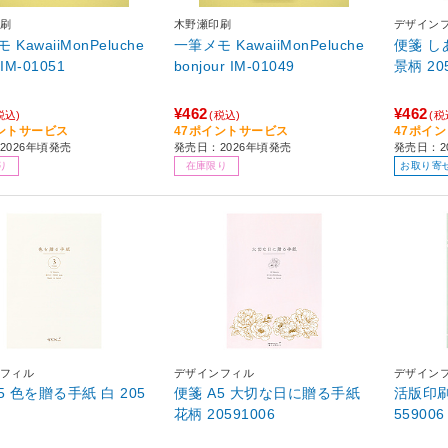
刷
木野瀬印刷
デザイン
KawaiiMonPeluche
一筆メモ KawaiiMonPeluche
便箋 し
 IM-01051
bonjour IM-01049
景柄 20
¥462
¥462
税込)
(税込)
(税
ントサービス
47ポイントサービス
47ポイ
2026年頃発売
発売日：2026年頃発売
発売日：20
り
在庫限り
お取り寄
フィル
デザインフィル
デザイン
5 色を贈る手紙 白 205
便箋 A5 大切な日に贈る手紙
活版印刷の便箋 
花柄 20591006
559006