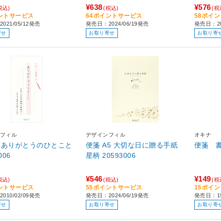
¥638
¥576
税込)
(税込)
(税
ントサービス
64ポイントサービス
58ポイ
021/05/12発売
発売日：2024/06/19発売
発売日：20
寄せ
お取り寄せ
お取り寄
フィル
デザインフィル
オキナ
と
便箋 A5 大切な日に贈る手紙
006
星柄 20593006
¥546
¥149
税込)
(税込)
(税
ントサービス
55ポイントサービス
15ポイ
010/02/09発売
発売日：2024/06/19発売
発売日：19
寄せ
お取り寄せ
お取り寄