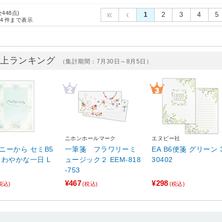
全448点)
1
2
3
4
5
4
件まで表示
売上ランキング
（集計期間：7月30日～8月5日）
ニホンホールマーク
エヌビー社
から セミB5
一筆箋 フラワリーミ
EA B6便箋 グリーン 30
ュージック２ EEM-818
30402
-753
¥467
¥298
税込)
(税込)
(税込)