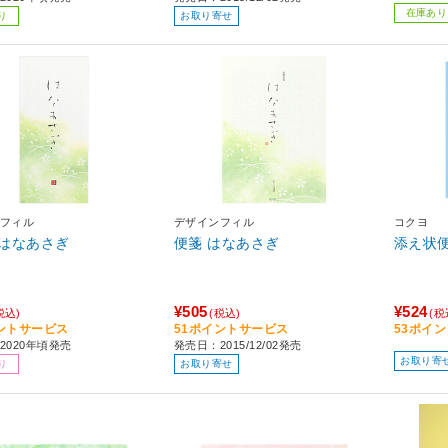
在庫あり
り
お取り寄せ
フィル
デザインフィル
コクヨ
はなあさぎ
便箋 はなあさぎ
添え状便
¥505
¥524
税込)
(税込)
(税
ントサービス
51ポイントサービス
53ポイ
2020年頃発売
発売日：2015/12/02発売
お取り寄
り
お取り寄せ