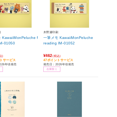
刷
木野瀬印刷
awaiiMonPeluche f
一筆メモ KawaiiMonPeluche
IM-01050
reading IM-01052
¥462
込)
(税込)
ントサービス
47ポイントサービス
026年頃発売
発売日：2026年頃発売
在庫限り