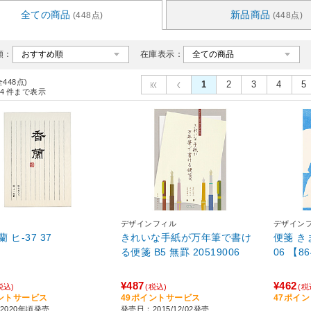
全ての商品
新品商品
(448点)
(448点)
順：
在庫表示：
全448点)
1
2
3
4
5
4
件まで表示
デザインフィル
デザイン
便箋香蘭 ヒ-37 37
きれいな手紙が万年筆で書け
便箋 き
る便箋 B5 無罫 20519006
06 【8
¥487
¥462
税込)
(税込)
(税
ントサービス
49ポイントサービス
47ポイ
2020年頃発売
発売日：2015/12/02発売