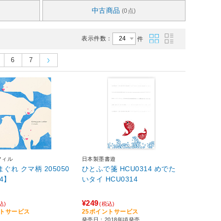
中古商品
(0点)
表示件数：
件
6
7
フィル
日本製墨書遊
まぐれ クマ柄 205050
ひとふで箋 HCU0314 めでた
64】
いタイ HCU0314
¥249
込)
(税込)
ントサービス
25ポイントサービス
発売日：2018年頃発売