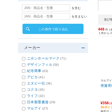
を含む
を含まない
並び
448
この条件で絞り込む
件 (
1
件から
2
メーカー
ニホンホールマーク
(71)
デザインフィル
(56)
紀寺商事
(43)
アピカ
(41)
マルアイ
エヌビー社
(36)
コクヨ
(35)
ライフ
(32)
日本製墨書遊
(29)
¥356
(
36ポイ
マルアイ
(27)
発売日：