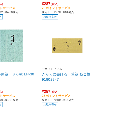
¥287
込)
(税込)
ントサービス
29ポイントサービス
20/04/08発売
発売日：1993/01/01発売
せ
お取り寄せ
デザインフィル
便箋 書簡箋 ３０枚 LP-30
きらくに書ける一筆箋 ねこ柄
91802547
¥257
込)
(税込)
ントサービス
26ポイントサービス
93/01/01発売
発売日：2018/03/13発売
せ
お取り寄せ