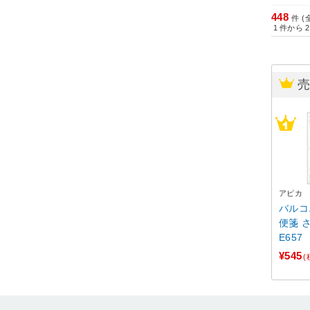
448
件 (
1
件から
2
アピカ
バルコニー
便箋 さわやかな一日 L
E657
¥545
(