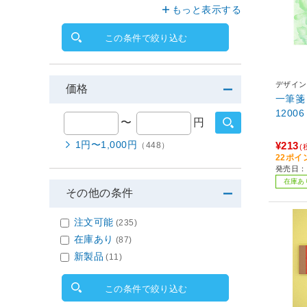
もっと表示する
この条件で絞り込む
デザイン
価格
一筆箋
12006
〜
円
1円〜1,000円
¥213
（448）
(
22ポイ
発売日：2
在庫あ
その他の条件
注文可能
(235)
在庫あり
(87)
新製品
(11)
この条件で絞り込む