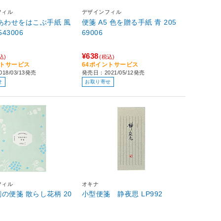
フィル
デザインフィル
あわせをはこぶ手紙 風
便箋 A5 色を贈る手紙 青 205
543006
69006
¥638
込)
(税込)
ントサービス
64ポイントサービス
18/03/13発売
発売日：2021/05/12発売
せ
お取り寄せ
フィル
オキナ
散らし花柄 20
小型便箋 静夜思 LP992