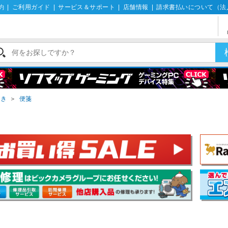
約
|
ご利用ガイド
|
サービス＆サポート
|
店舗情報
|
請求書払いについて（法
がき
＞
便箋
箋