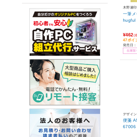
木野瀬印
一筆メモ 
hugful
¥462
(
47ポイ
発売日：
在庫限
デザイン
便箋 A
67006