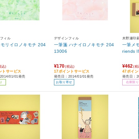
フィル
デザインフィル
木野瀬印
 モリイロノキモチ 204
一筆箋 ハナイロノキモチ 204
一筆メモ K
13006
riends 
¥170
¥462
税込)
(税込)
(税
ントサービス
17ポイントサービス
47ポイ
014/01/01発売
発売日：2014/01/01発売
発売日：2
り
お取り寄せ
在庫限り