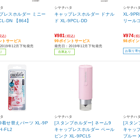
タ
シヤチハタ
シヤチハ
レスホルダー ミニー
キャップレスホルダー ドナル
XL-9
CL-DN 【864】
ド XL-9PCL-DD
リール
¥981
¥974
税込)
(税込)
(税
ントサービス
99ポイントサービス
98ポイ
2019年12月下旬発売
発売日：2019年12月下旬発売
お取り寄
り
在庫あり
タ
シヤチハタ
シヤチハ
着せ替えパーツ XL-9P
[スタンプホルダー] ネーム9
[スタン
H-FL2
キャップレスホルダー ペール
キャッ
ピンク XL-9PCL5
ブルー X