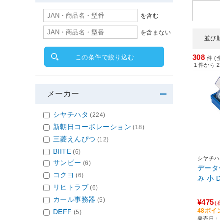
を含む
を含まない
並び
308
この条件で絞り込む
件 (
1
件から
2
メーカー
シヤチハタ
(224)
新朝日コーポレーション
(18)
三菱えんぴつ
(12)
BIITE
(6)
シヤチハ
サンビー
(6)
データ
コクヨ
(6)
み 小 D
リヒトラブ
(6)
カール事務器
(5)
¥475
(
48ポイ
DEFF
(5)
発売日：2