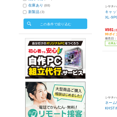
在庫あり
(88)
シヤチハ
新製品
キャップ
(3)
XL-9P
この条件で絞り込む
¥981
(
99ポイ
発売日：
在庫あ
シヤチハ
ネーム9
KHST/