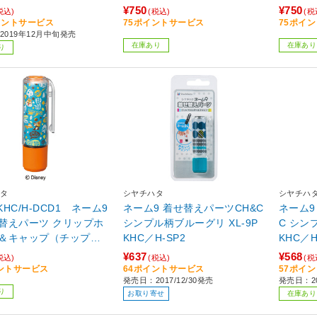
¥750
¥750
税込)
(税込)
(税
イントサービス
75ポイントサービス
75ポイ
2019年12月中旬発売
在庫あり
在庫あり
り
タ
シヤチハタ
シヤチハ
PKHC/H-DCD1 ネーム9
ネーム9 着せ替えパーツCH&C
ネーム9
替えパーツ クリップホ
シンプル柄ブルーグリ XL-9P
C シン
＆キャップ（チップ＆
KHC／H-SP2
KHC／H
1）
¥637
¥568
税込)
(税込)
(税
ントサービス
64ポイントサービス
57ポイ
発売日：2017/12/30発売
発売日：20
り
お取り寄せ
在庫あり