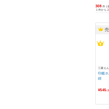
308
件 (
1
件から
2
三菱え
印鑑ホ
紺
¥545
(