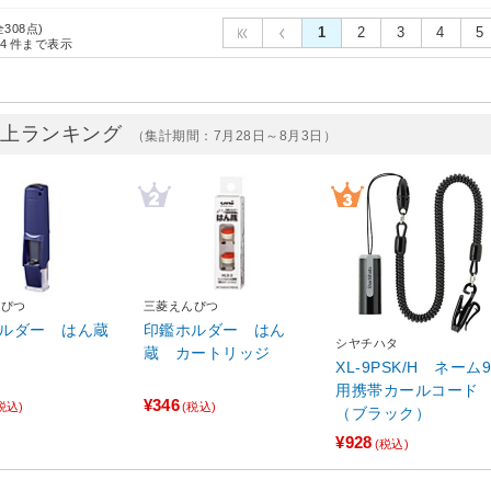
全308点)
1
2
3
4
5
4
件まで表示
売上ランキング
（集計期間：7月28日～8月3日）
んぴつ
三菱えんぴつ
ルダー はん蔵
印鑑ホルダー はん
シヤチハタ
蔵 カートリッジ
XL-9PSK/H ネーム9
用携帯カールコード
¥346
税込)
(税込)
（ブラック）
¥928
(税込)