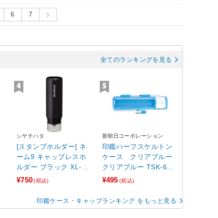
6
7
全てのランキングを見る
シヤチハタ
新朝日コーポレーション
[スタンプホルダー] ネ
印鑑ハーフスケルトン
ーム9 キャップレスホ
ケース クリアブルー
ルダー ブラック XL-9P
クリアブルー TSK-649
CL1
37
¥750
¥495
(税込)
(税込)
印鑑ケース・キャップランキング をもっと見る