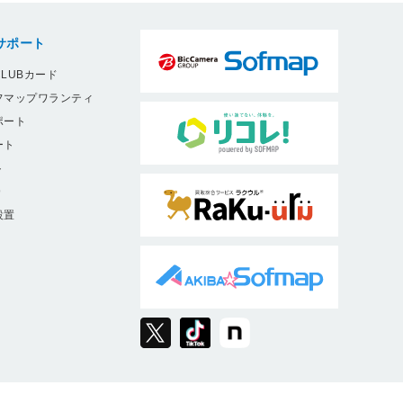
サポート
LUBカード
フマップワランティ
ポート
ート
ト
9
設置