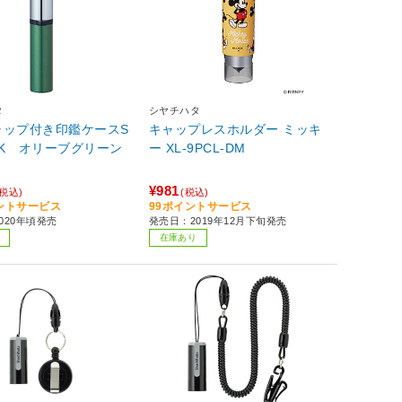
タ
シヤチハタ
ャップ付き印鑑ケースS
キャップレスホルダー ミッキ
ICK オリーブグリーン
ー XL-9PCL-DM
¥981
(税込)
(税込)
イントサービス
99ポイントサービス
020年頃発売
発売日：2019年12月下旬発売
在庫あり