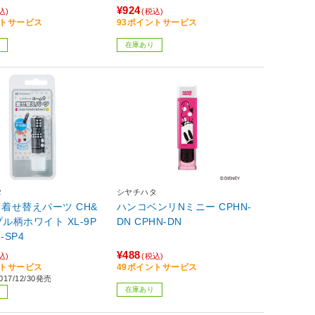
¥924
込)
(税込)
ントサービス
93ポイントサービス
在庫あり
タ
シヤチハタ
 着せ替えパーツ CH&
ハンコベンリNミニー CPHN-
プル柄ホワイト XL-9P
DN CPHN-DN
-SP4
¥488
込)
(税込)
ントサービス
49ポイントサービス
17/12/30発売
在庫あり