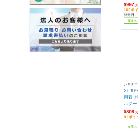
¥997
(
100ポ
発売日：
在庫あ
シヤチハ
XL-9
用着せ
ルダー
デール
¥808
(
81ポイ
在庫あ