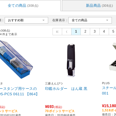
全ての商品
新品商品
(308点)
(308点)
順：
在庫表示：
全308点)
1
2
3
4
5
4
件まで表示
PLUS
タ
三菱えんぴつ
スチール印
ースタンプ用ケースの
印鑑ホルダー はん蔵 黒
001
S-PCS 06111 【864】
¥15,18
¥693
税込)
(税込)
1,518
ントサービス
70ポイントサービス
発売日：2
010/01/01発売
発売日：2020年頃発売