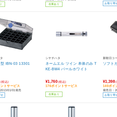
お取り寄
り
在庫あり
タ
シヤチハタ
新朝日コ
 IBN-03 13301
ネームエル ツイン 本体のみ T
ソフト
KE-BW4 パールホワイト
¥1,760
¥1,398
(税込)
(税込)
イントサービス
176ポイントサービス
140ポ
013/01/01発売
発売日：2
在庫あり
寄せ
お取り寄