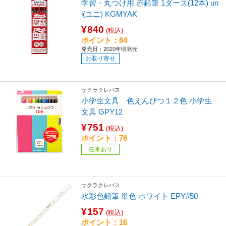
学習・丸つけ用 赤鉛筆 1ダース(12本) un
i(ユニ) KGMYAK
¥840
(税込)
ポイント：84
発売日：2020年頃発売
お取り寄せ
サクラクレパス
小学生文具 色えんぴつ１２色 小学生
文具 GPY12
¥751
(税込)
ポイント：76
在庫あり
サクラクレパス
水彩色鉛筆 単色 ホワイト EPY#50
¥157
(税込)
ポイント：16