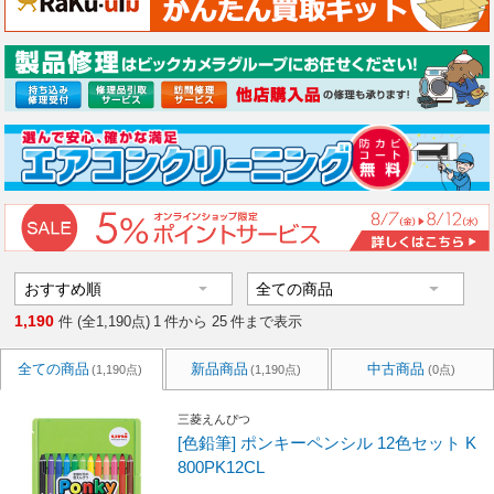
1,190
件 (全1,190点)
1
件から
25
件まで表示
全ての商品
新品商品
中古商品
(1,190点)
(1,190点)
(0点)
三菱えんぴつ
[色鉛筆] ポンキーペンシル 12色セット K
800PK12CL