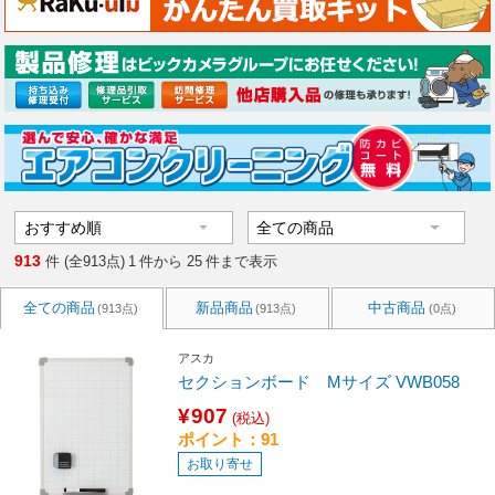
913
件 (全913点)
1
件から
25
件まで表示
全ての商品
新品商品
中古商品
(913点)
(913点)
(0点)
アスカ
セクションボード Mサイズ VWB058
¥907
(税込)
ポイント：91
お取り寄せ