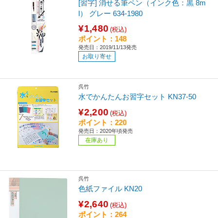
[習字] 消せる筆ペン（インク色：黒 8m
l） グレー 634-1980
¥1,480
(税込)
ポイント：148
発売日：2019/11/13発売
お取り寄せ
呉竹
水でかんたんお習字セット KN37-50
¥2,200
(税込)
ポイント：220
発売日：2020年頃発売
在庫あり
呉竹
色紙ファイル KN20
¥2,640
(税込)
ポイント：264