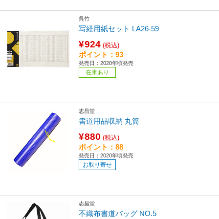
呉竹
写経用紙セット LA26-59
¥924
(税込)
ポイント：93
発売日：2020年頃発売
在庫あり
志昌堂
書道用品収納 丸筒
¥880
(税込)
ポイント：88
発売日：2020年頃発売
お取り寄せ
志昌堂
不織布書道バッグ NO.5