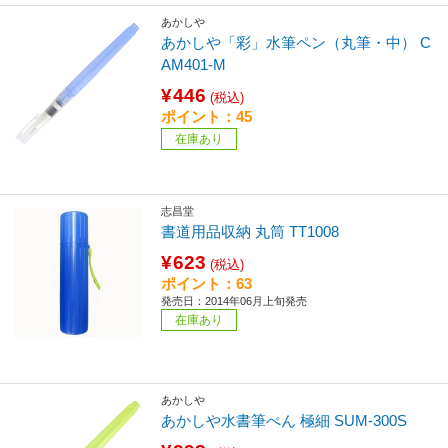
あかしや
あかしや「彩」水筆ペン（丸筆・中） C
AM401-M
¥446
(税込)
ポイント：45
在庫あり
志昌堂
書道用品収納 丸筒 TT1008
¥623
(税込)
ポイント：63
発売日：2014年06月上旬発売
在庫あり
あかしや
あかしや水書筆ぺん 極細 SUM-300S