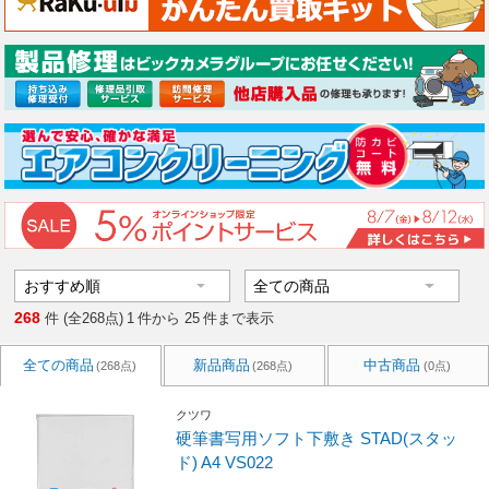
268
件 (全268点)
1
件から
25
件まで表示
全ての商品
新品商品
中古商品
(268点)
(268点)
(0点)
クツワ
硬筆書写用ソフト下敷き STAD(スタッ
ド) A4 VS022