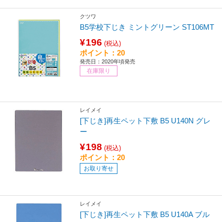
クツワ
B5学校下じき ミントグリーン ST106MT
¥196
(税込)
ポイント：20
発売日：2020年頃発売
在庫限り
レイメイ
[下じき]再生ペット下敷 B5 U140N グレ
ー
¥198
(税込)
ポイント：20
お取り寄せ
レイメイ
[下じき]再生ペット下敷 B5 U140A ブル