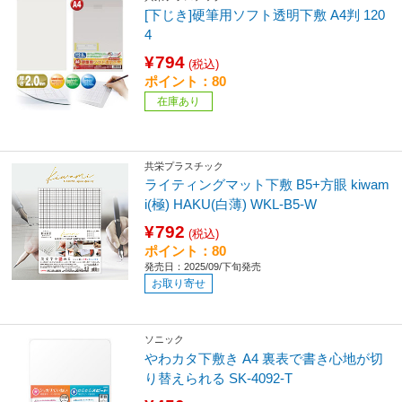
[下じき]硬筆用ソフト透明下敷 A4判 120
4
¥794
(税込)
ポイント：80
在庫あり
共栄プラスチック
ライティングマット下敷 B5+方眼 kiwam
i(極) HAKU(白薄) WKL-B5-W
¥792
(税込)
ポイント：80
発売日：2025/09/下旬発売
お取り寄せ
ソニック
やわカタ下敷き A4 裏表で書き心地が切
り替えられる SK-4092-T