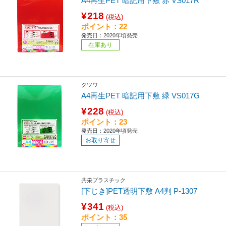
A4再生PET 暗記用下敷 赤 VS017R
¥218
(税込)
ポイント：22
発売日：2020年頃発売
在庫あり
クツワ
A4再生PET 暗記用下敷 緑 VS017G
¥228
(税込)
ポイント：23
発売日：2020年頃発売
お取り寄せ
共栄プラスチック
[下じき]PET透明下敷 A4判 P-1307
¥341
(税込)
ポイント：35