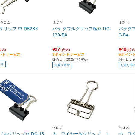
キコム
ミツヤ
ミツヤ
リップ 中 DB2BK
バラ ダブルクリップ極豆 DC-
バラダブル
130-BA
0-BA
¥27
¥49
税込)
(税込)
(税込
ントサービス
3ポイントサービス
5ポイン
発売日：2025年頃発売
発売日：2
寄せ
お取り寄せ
お取り寄
ベロス
ベロス
ルクリップ豆 DC-15
大 ワイヤーＷクリップ １
小 ワ