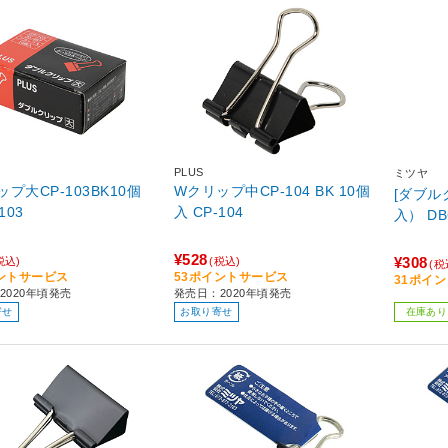
PLUS
ミツヤ
プ大CP-103BK10個
Wクリップ中CP-104 BK 10個
[ダブル
-103
入 CP-104
入） 
¥528
¥308
税込)
(税込)
(税
ントサービス
53ポイントサービス
31ポイ
2020年頃発売
発売日：2020年頃発売
寄せ
お取り寄せ
在庫あり