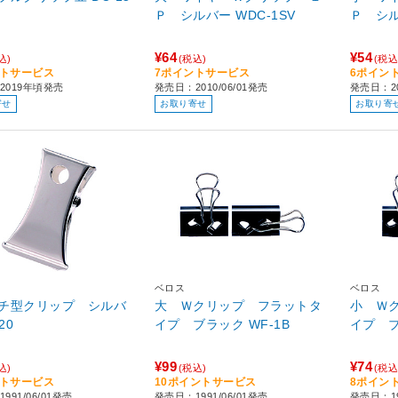
Ｐ シルバー WDC-1SV
¥64
¥54
込)
(税込)
(税込
ントサービス
7ポイントサービス
6ポイン
2019年頃発売
発売日：2010/06/01発売
発売日：20
寄せ
お取り寄せ
お取り寄
ベロス
ベロス
チ型クリップ シルバ
大 Ｗクリップ フラットタ
小 Ｗ
-20
イプ ブラック WF-1B
¥99
¥74
込)
(税込)
(税込
ントサービス
10ポイントサービス
8ポイン
991/06/01発売
発売日：1991/06/01発売
発売日：19