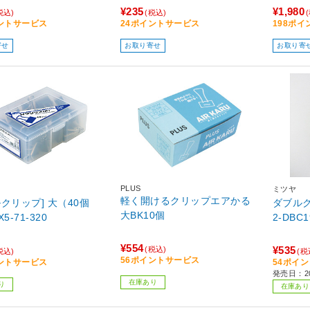
¥235
¥1,980
税込)
(税込)
ントサービス
24ポイントサービス
198ポ
寄せ
お取り寄せ
お取り寄
PLUS
ミツヤ
軽く開けるクリップエアかる
ルクリップ] 大（40個
ダブルク
大BK10個
 BX5-71-320
2-DBC1
¥554
¥535
(税込)
税込)
(税
56ポイントサービス
ントサービス
54ポイ
発売日：2
在庫あり
り
在庫あり