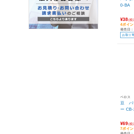
0-BA
¥38
(税
4ポイ
発売日：
お取り
ベロス
豆 バ
ー CB
¥69
(税
7ポイ
発売日：1