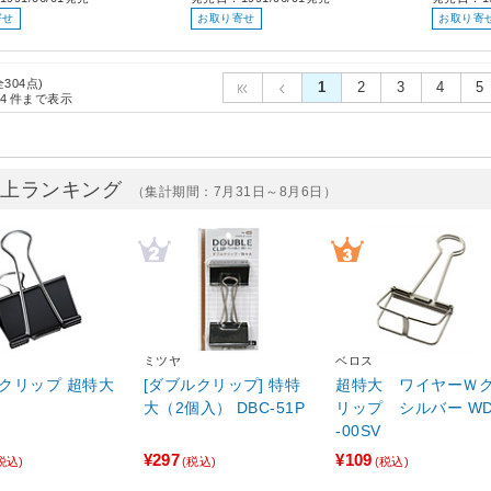
寄せ
お取り寄せ
お取り寄
全304点)
1
2
3
4
5
4
件まで表示
売上ランキング
（集計期間：7月31日～8月6日）
ミツヤ
ベロス
ダブルクリップ 超特大
[ダブルクリップ] 特特
超特大 ワイヤーＷ
大（2個入） DBC-51P
リップ シルバー WDC
-00SV
¥297
¥109
税込)
(税込)
(税込)