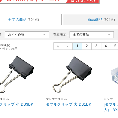
全ての商品
新品商品
(304点)
(304点)
順：
在庫表示：
全304点)
1
2
3
4
5
4
件まで表示
キコム
サンケーキコム
ミツヤ
リップ 小 DB3BK
ダブルクリップ 大 DB1BK
[ダブル
入） 