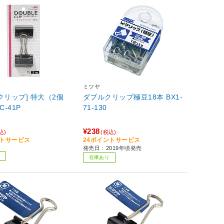
ミツヤ
クリップ] 特大（2個
ダブルクリップ極豆18本 BX1-
DBC-41P
71-130
¥238
込)
(税込)
ントサービス
24ポイントサービス
発売日：2019年頃発売
在庫あり