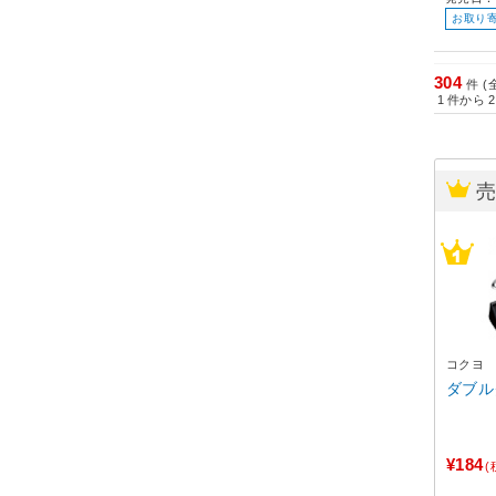
お取り
304
件 (
1
件から
2
コクヨ
¥184
(