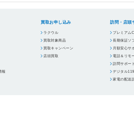
買取お申し込み
訪問・店頭
ラクウル
プレミアムC
買取対象商品
長期保証ソ
買取キャンペーン
月額安心サ
店頭買取
電話＆リモ
訪問サポー
情報
デジタル11
家電の配送
ウェア エーワン