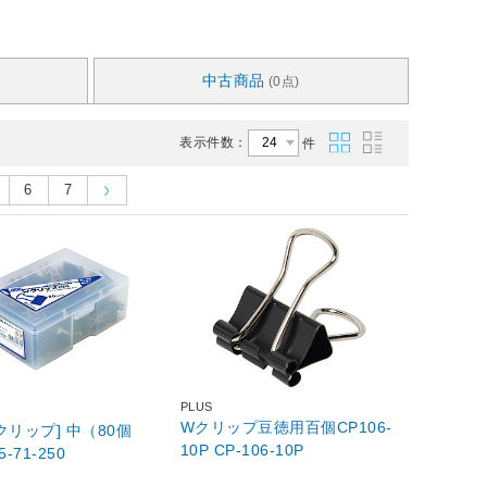
中古商品
(0点)
表示件数：
件
6
7
PLUS
Wクリップ豆徳用百個CP106-
クリップ] 中（80個
10P CP-106-10P
BX5-71-250