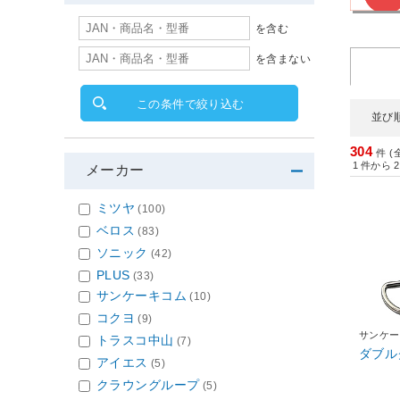
を含む
を含まない
この条件で絞り込む
並び
304
件 (
1
件から
2
メーカー
ミツヤ
(100)
ベロス
(83)
ソニック
(42)
PLUS
(33)
サンケーキコム
(10)
コクヨ
(9)
サンケー
トラスコ中山
(7)
ダブルク
アイエス
(5)
クラウングループ
(5)