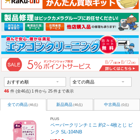
46
件 (全46点)
1
件から
25
件まで表示
全ての商品
新品商品
中古商品
(46点)
(46点)
(0点)
PLUS
ペーパークリンチミニ 約2～4枚とじ ピ
ンク SL-104NB