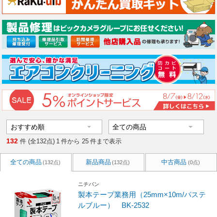
132
件 (全132点)
1
件から
25
件まで表示
全ての商品
新品商品
中古商品
(132点)
(132点)
(0点)
ニチバン
製本テープ業務用（25mm×10m/パステ
ルブルー） BK-2532