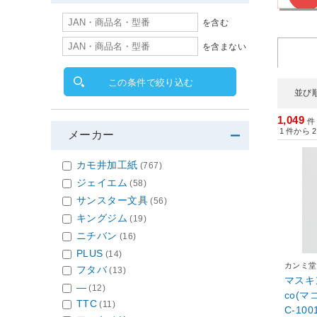
を含む
を含まない
この条件で絞り込む
並び
1,049
件
1
件から
2
メーカー
カモ井加工紙
(767)
ジェイエム
(58)
サンスター文具
(56)
キングジム
(19)
ニチバン
(16)
PLUS
(14)
カンミ堂
フタバ
(13)
マスキ
―
(12)
co(マ
TTC
(11)
C-100