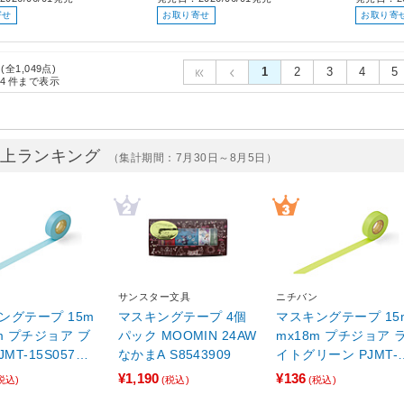
寄せ
お取り寄せ
お取り寄
 (全1,049点)
1
2
3
4
5
4
件まで表示
売上ランキング
（集計期間：7月30日～8月5日）
ン
サンスター文具
ニチバン
ングテープ 15m
マスキングテープ 4個
マスキングテープ 15
m プチジョア ブ
パック MOOMIN 24AW
mx18m プチジョア 
JMT-15S057
なかまA S8543909
イトグリーン PJMT-1
】
S059
¥1,190
¥136
税込)
(税込)
(税込)