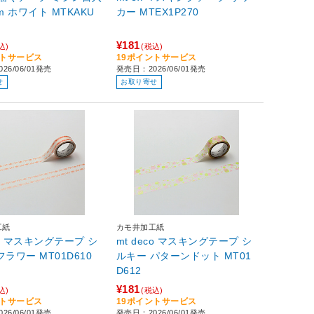
KAKU
カー MTEX1P270
¥181
込)
(税込)
ントサービス
19ポイントサービス
26/06/01発売
発売日：2026/06/01発売
せ
お取り寄せ
工紙
カモ井加工紙
co マスキングテープ シ
mt deco マスキングテープ シ
ルキー フラワー MT01D610
ルキー パターンドット MT01
D612
¥181
込)
(税込)
ントサービス
19ポイントサービス
26/06/01発売
発売日：2026/06/01発売