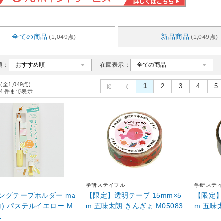
全ての商品
新品商品
(1,049点)
(1,049点)
順：
在庫表示：
 (全1,049点)
1
2
3
4
5
4
件まで表示
学研ステイフル
学研ステ
ングテープホルダー ma
【限定】透明テープ 15mm×5
【限定】
コ) パステルイエロー M
m 五味太朗 きんぎょ M05083
m 五味太
1