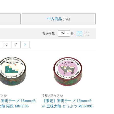
中古商品
(0点)
表示件数：
件
6
7
イフル
学研ステイフル
透明テープ 15mm×5
【限定】透明テープ 15mm×5
朗 階段 M05085
m 五味太朗 どうぶつ M05086