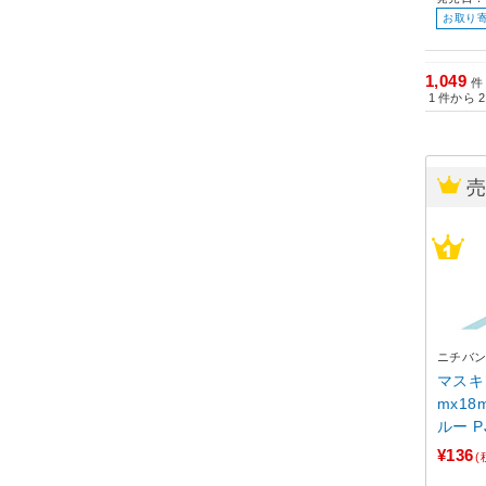
お取り
1,049
件
1
件から
2
ニチバ
マスキ
mx18
ルー P
【864
¥136
(