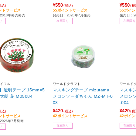
¥550
¥550
税込)
(税込)
(税
ントサービス
55ポイントサービス
55ポイ
2018年発売発売
発売日：2026年7月発売
発売日：2
り
在庫限り
在庫限り
イフル
ワールドクラフト
ワールド
】透明テープ 15mm×5
マスキングテープ mizutama
マスキン
太朗 花 M05084
メロンソーダちゃん MZ-MT-0
メロンソ
03
-004
¥420
¥420
税込)
(税込)
(税
ントサービス
42ポイントサービス
42ポイ
2026年7月発売
在庫限り
在庫限り
り