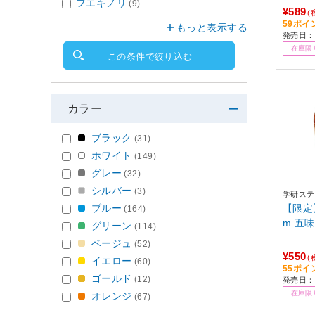
フエキノリ
(9)
¥589
(
59ポイ
もっと表示する
発売日：
在庫限
この条件で絞り込む
カラー
ブラック
(31)
ホワイト
(149)
グレー
(32)
シルバー
(3)
学研ステ
ブルー
【限定
(164)
m 五味
グリーン
(114)
ベージュ
(52)
¥550
(
イエロー
(60)
55ポイ
ゴールド
(12)
発売日：
在庫限
オレンジ
(67)