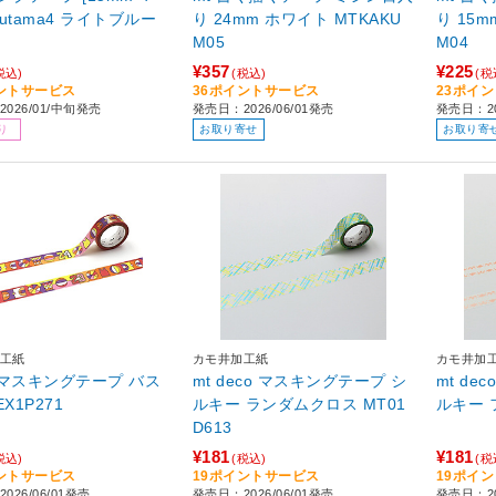
izutama4 ライトブルー
り 24mm ホワイト MTKAKU
り 15mm ホワイト MT
M05
M04
¥357
¥225
税込)
(税込)
(税
ントサービス
36ポイントサービス
23ポイ
026/01/中旬発売
発売日：2026/06/01発売
発売日：20
り
お取り寄せ
お取り寄
工紙
カモ井加工紙
カモ井加
x マスキングテープ バス
mt deco マスキングテープ シ
mt de
EX1P271
ルキー ランダムクロス MT01
D613
¥181
¥181
税込)
(税込)
(税
ントサービス
19ポイントサービス
19ポイ
026/06/01発売
発売日：2026/06/01発売
発売日：20