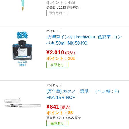
ポイント：486
発売日：2023年頃発売
限定数終了
パイロット
[万年筆インキ] iroshizuku ‐色彩雫- コン
ペキ 50ml INK-50-KO
¥2,010
(税込)
ポイント：201
在庫あり
パイロット
[万年筆] カクノ 透明 （ペン種：F）
FKA-1SR-NCF
¥841
(税込)
ポイント：85
発売日：2017/07/27発売
在庫あり