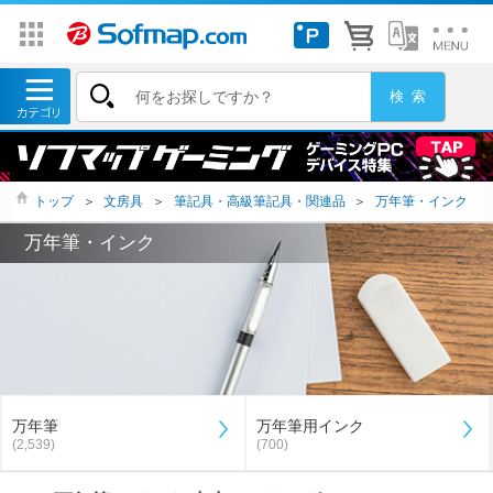
トップ
＞
文房具
＞
筆記具・高級筆記具・関連品
＞
万年筆・インク
万年筆・インク
万年筆
万年筆用インク
(2,539)
(700)