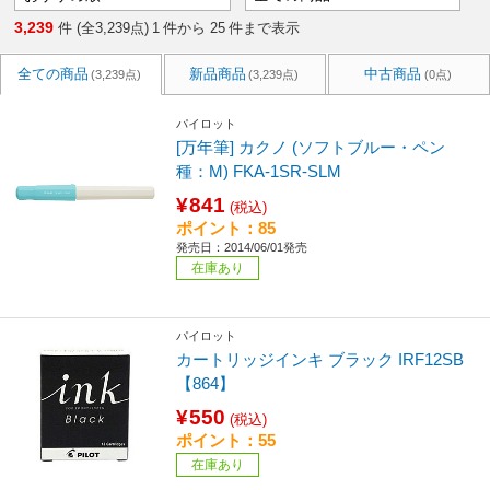
3,239
件 (全3,239点)
1
件から
25
件まで表示
全ての商品
新品商品
中古商品
(3,239点)
(3,239点)
(0点)
パイロット
[万年筆] カクノ (ソフトブルー・ペン
種：M) FKA-1SR-SLM
¥841
(税込)
ポイント：85
発売日：2014/06/01発売
在庫あり
パイロット
カートリッジインキ ブラック IRF12SB
【864】
¥550
(税込)
ポイント：55
在庫あり