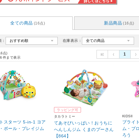
全ての商品
新品商品
(16点)
(16点)
順：
在庫表示：
16点)
1
6
件まで表示
ラッピング可
KIDSII
タカラトミー
スターツ 5-in-1 ヨア
ブライ
てあそびいっぱい！おうちに
・ボール・プレイジム
ム・プ
へんしんジム くまのプーさん
ろう
【864】