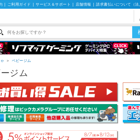
約
|
ご利用ガイド
|
サービス＆サポート
|
店舗情報
|
請求書払いについて（法
ちゃ
＞
ベビージム
ビージム