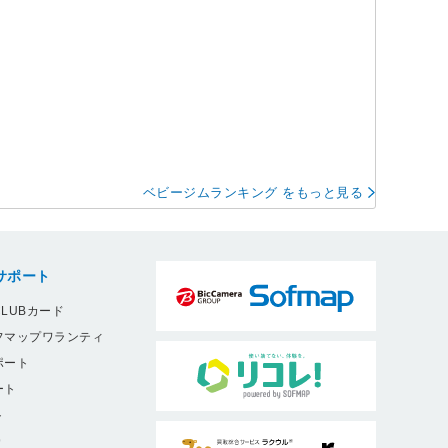
ベビージムランキング をもっと見る
サポート
LUBカード
フマップワランティ
ポート
ート
ト
9