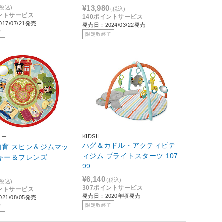
¥13,980
(税込)
(税込)
イントサービス
140ポイントサービス
17/07/21発売
発売日：2024/03/22発売
了
限定数終了
KIDSII
ミー
ハグ＆カドル・アクティビテ
知育 スピン＆ジムマッ
ィジム ブライトスターツ 107
ッキー＆フレンズ
99
¥6,140
(税込)
(税込)
307ポイントサービス
イントサービス
発売日：2020年頃発売
21/08/05発売
限定数終了
了