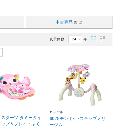
中古商品
(0点)
表示件数：
件
ローヤル
トスターツ タミータイ
6078モンポケ7ステップメリ
ロップ＆プレイ・ふく
ージム