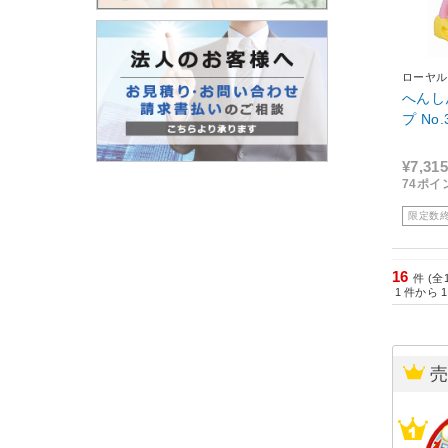
ローヤル
へんし
プ No.
¥7,315
74ポイ
限定数
16
件 (全
1
件から
1