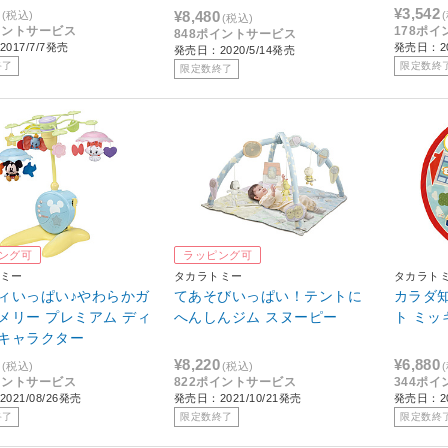
¥3,542
¥8,480
(税込)
(税込)
イントサービス
178ポ
848ポイントサービス
017/7/7発売
発売日：20
発売日：2020/5/14発売
終了
限定数終
限定数終了
ング可
ラッピング可
ミー
タカラトミー
タカラト
ィいっぱい♪やわらかガ
てあそびいっぱい！テントに
カラダ
メリー プレミアム ディ
へんしんジム スヌーピー
ト ミ
キャラクター
¥8,220
¥6,880
(税込)
(税込)
イントサービス
822ポイントサービス
344ポ
021/08/26発売
発売日：2021/10/21発売
発売日：20
終了
限定数終了
限定数終