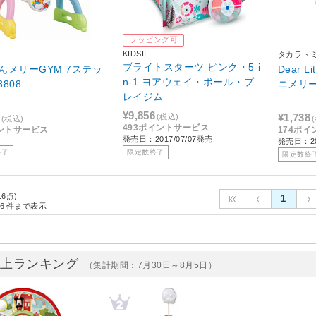
ラッピング可
KIDSII
タカラト
ブライトスターツ ピンク・5-i
んメリーGYM 7ステッ
Dear L
n-1 ヨアウェイ・ボール・プ
3808
ニメリ
レイジム
¥9,856
¥1,738
(税込)
(税込)
493ポイントサービス
ントサービス
174ポ
発売日：2017/07/07発売
発売日：20
終了
限定数終了
限定数終
16点)
1
6
件まで表示
売上ランキング
（集計期間：7月30日～8月5日）