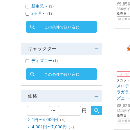
¥9,856
新生児～
(3)
986ポ
2ヶ月～
(1)
発売日：2
限定数
この条件で絞り込む
キャラクター
ディズニー
(1)
ラッピ
この条件で絞り込む
タカラト
メロデ
ラガラ
価格
ズニー
¥8,620
〜
円
431ポ
発売日：2
1円〜4,000円
（4）
限定数
4,001円〜7,000円
（2）