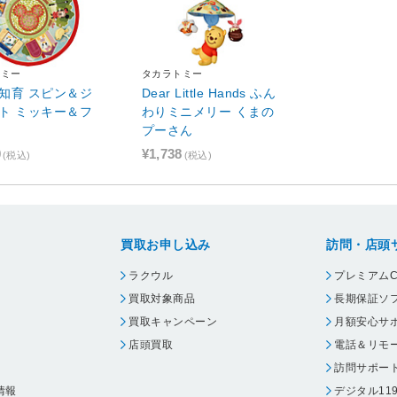
トミー
タカラトミー
知育 スピン＆ジ
Dear Little Hands ふん
ト ミッキー＆フ
わりミニメリー くまの
プーさん
0
¥1,738
(税込)
(税込)
買取お申し込み
訪問・店頭
ラクウル
プレミアムC
買取対象商品
長期保証ソ
買取キャンペーン
月額安心サ
店頭買取
電話＆リモ
訪問サポー
情報
デジタル11