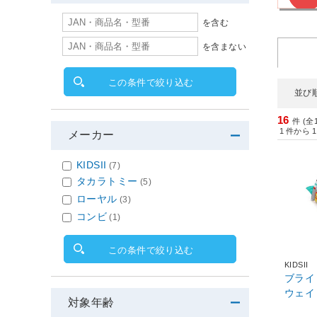
を含む
を含まない
この条件で絞り込む
並び
16
件 (全
1
件から
1
メーカー
KIDSII
(7)
タカラトミー
(5)
ローヤル
(3)
コンビ
(1)
この条件で絞り込む
KIDSII
ブライト
ウェイ
対象年齢