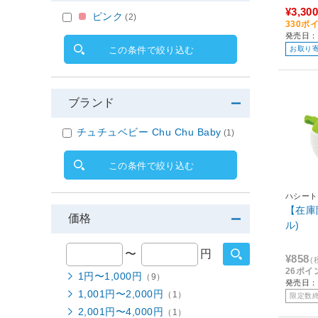
¥3,300
ピンク
(2)
330ポ
発売日：
お取り
この条件で絞り込む
ブランド
チュチュベビー Chu Chu Baby
(1)
この条件で絞り込む
ハシート
【在庫
価格
ル)
〜
円
¥858
(
26ポイ
1円〜1,000円
（9）
発売日：2
1,001円〜2,000円
（1）
限定数
2,001円〜4,000円
（1）