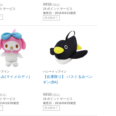
¥858
込)
(税込)
ントサービス
26ポイントサービス
発売日：2015/03/13発売
了
限定数終了
ップイン
ハシートップイン
み(マイメロディ)
【在庫限り】 バスぐるみペン
ギン(BK)
¥858
(税込)
(税込)
ントサービス
26ポイントサービス
14/10/28発売
発売日：2016/09/29発売
了
限定数終了