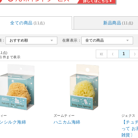
全ての商品
新品商品
(11点)
(11点)
順：
在庫表示：
11点)
1
1
件まで表示
ィー
ズームティー
ジェクス
ンシルク海綿
ハニカム海綿
【チュ
って 
雑貨〕