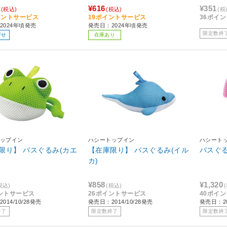
¥616
¥351
(税込)
(税込)
(税
イントサービス
19ポイントサービス
36ポイ
2024年頃発売
発売日：2024年頃発売
限定数終
寄せ
在庫あり
ップイン
ハシートップイン
ハシート
限り】 バスぐるみ(カエ
【在庫限り】 バスぐるみ(イル
バスぐる
カ)
¥858
¥1,320
税込)
(税込)
ントサービス
26ポイントサービス
40ポイ
014/10/28発売
発売日：2014/10/28発売
発売日：20
終了
限定数終了
限定数終