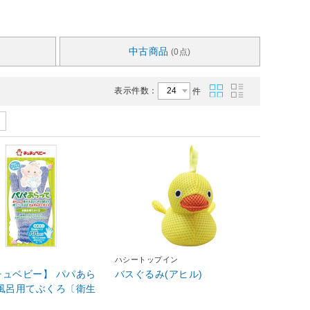
中古商品
(0点)
表示件数：
件
ハシートップイン
チュベビー】 パパあら
バスぐるみ(アヒル)
お風呂用てぶくろ〔衛生