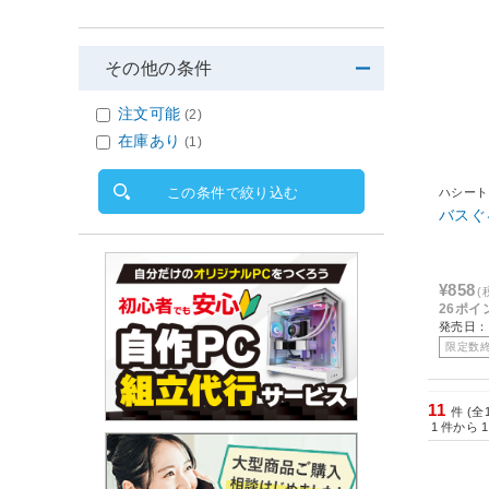
その他の条件
注文可能
(2)
在庫あり
(1)
この条件で絞り込む
ハシート
バスぐ
¥858
(
26ポイ
発売日：2
限定数
11
件 (全
1
件から
1