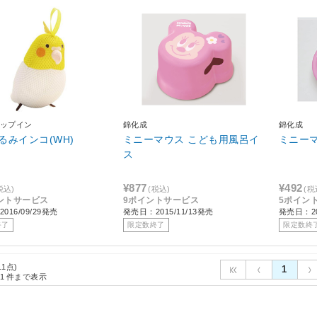
ップイン
錦化成
錦化成
るみインコ(WH)
ミニーマウス こども用風呂イ
ミニー
ス
¥877
¥492
税込)
(税込)
(税
ントサービス
9ポイントサービス
5ポイン
016/09/29発売
発売日：2015/11/13発売
発売日：20
終了
限定数終了
限定数終
11点)
1
1
件まで表示