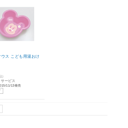
マウス こども用湯おけ
込)
トサービス
15/11/13発売
了