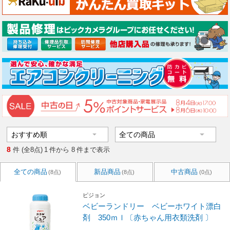
8
件 (全8点)
1
件から
8
件まで表示
全ての商品
新品商品
中古商品
(8点)
(8点)
(0点)
ピジョン
ベビーランドリー ベビーホワイト漂白
剤 350ｍｌ〔赤ちゃん用衣類洗剤 〕