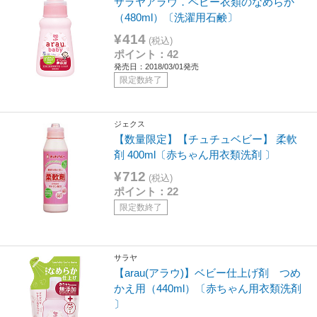
サラヤアラウ．ベビー衣類のなめらか
（480ml）〔洗濯用石鹸〕
¥414
(税込)
ポイント：42
発売日：2018/03/01発売
限定数終了
ジェクス
【数量限定】【チュチュベビー】 柔軟
剤 400ml〔赤ちゃん用衣類洗剤 〕
¥712
(税込)
ポイント：22
限定数終了
サラヤ
【arau(アラウ)】ベビー仕上げ剤 つめ
かえ用（440ml）〔赤ちゃん用衣類洗剤
〕