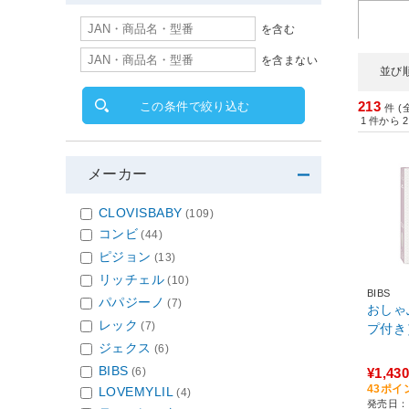
を含む
を含まない
並び
213
この条件で絞り込む
件 (
1
件から
2
メーカー
CLOVISBABY
(109)
コンビ
(44)
ピジョン
(13)
リッチェル
(10)
BIBS
パパジーノ
(7)
おしゃ
レック
(7)
プ付き）
ジェクス
(6)
BIBS
¥1,430
(6)
43ポイ
LOVEMYLIL
(4)
発売日：