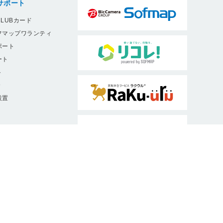
サポート
LUBカード
フマップワランティ
ポート
ート
ト
9
設置
ソフマップは、消費者庁・公正取引委員
会認定ルールに従った適正な表示を推進