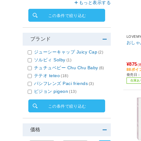
もっと表示する
この条件で絞り込む
LOVEMY
ブランド
おしゃ
ジューシーキャップ Juicy Cap
(2)
ソルビィ Solby
(1)
¥875
(
チュチュベビー Chu Chu Baby
(6)
88ポイ
発売日：
テテオ teteo
(18)
在庫あ
パシフレンズ Paci friends
(3)
ピジョン pigeon
(13)
この条件で絞り込む
価格