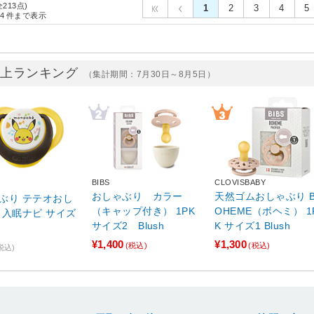
全213点)
1
2
3
4
5
4
件まで表示
売上ランキング
（集計期間：7月30日～8月5日）
BIBS
CLOVISBABY
おしゃぶり カラー
天然ゴムおしゃぶり 
ぶり テテオおし
（キャップ付き） 1PK
OHEME（ボヘミ） 1
 入眠ナビ サイズ
サイズ2 Blush
K サイズ1 Blush
¥1,400
¥1,300
(税込)
(税込)
税込)