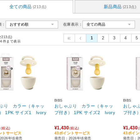
全ての商品
新品商品
(213点)
(213点)
順：
在庫表示：
全213点)
1
2
3
4
5
4
件まで表示
BIBS
BIBS
ぶり カラー（キャッ
おしゃぶり カラー（キャッ
おしゃ
 1PK サイズ1 Ivory
プ付き） 1PK サイズ2 Ivory
プ付き）
¥1,430
¥1,430
(税込)
(税込)
ントサービス
43ポイントサービス
43ポイ
2026年頃発売
発売日：2026年頃発売
発売日：2