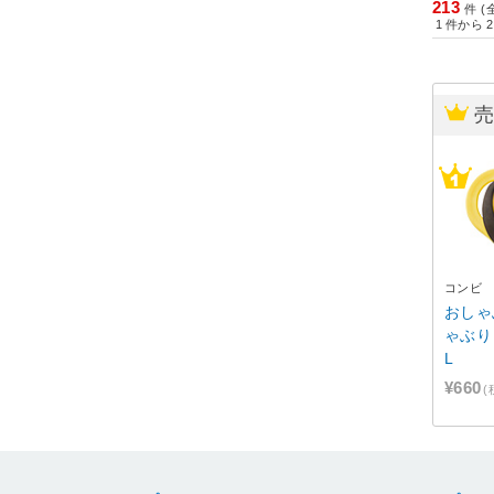
213
件 (
1
件から
2
コンビ
おしゃ
ゃぶり
L
¥660
(