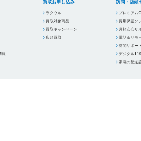
買取お申し込み
訪問・店頭
ラクウル
プレミアムC
買取対象商品
長期保証ソ
買取キャンペーン
月額安心サ
店頭買取
電話＆リモ
訪問サポー
情報
デジタル11
家電の配送
ウェア エーワン