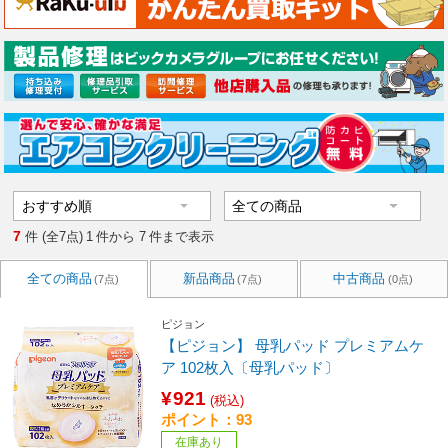
7
件 (全7点)
1
件から
7
件まで表示
全ての商品
新品商品
中古商品
(7点)
(7点)
(0点)
ピジョン
【ピジョン】 母乳パッド プレミアムケ
ア 102枚入〔母乳パッド〕
¥921
(税込)
ポイント：93
在庫あり