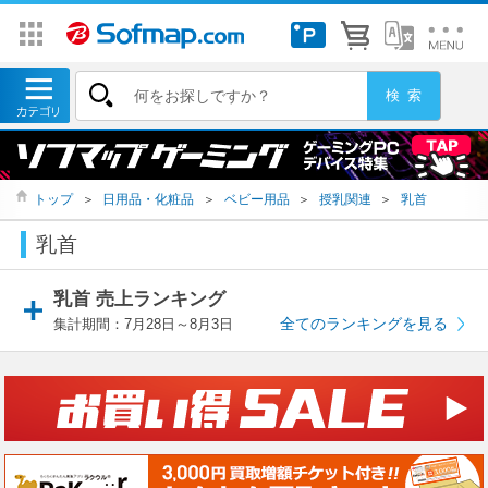
トップ
＞
日用品・化粧品
＞
ベビー用品
＞
授乳関連
＞
乳首
乳首
乳首 売上ランキング
全てのランキングを見る
集計期間：7月28日～8月3日