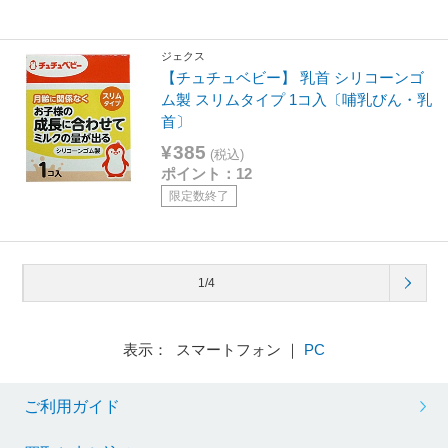
ジェクス
【チュチュベビー】 乳首 シリコーンゴ
ム製 スリムタイプ 1コ入〔哺乳びん・乳
首〕
¥385
(税込)
ポイント：12
限定数終了
1/4
表示： スマートフォン ｜
PC
ご利用ガイド