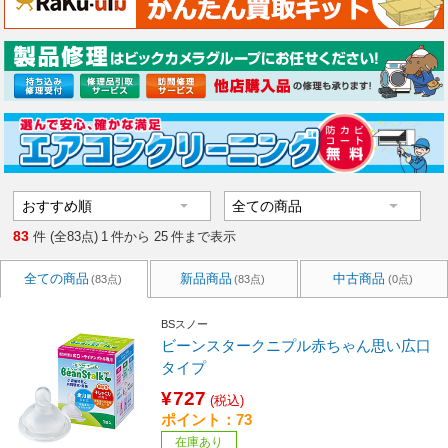
83
件 (全83点)
1
件から
25
件まで表示
全ての商品
新品商品
中古商品
(83点)
(83点)
(0点)
BSスノー
ビーンスタークニプル赤ちゃん思い広口
タイプ
¥727
(税込)
ポイント：73
在庫あり