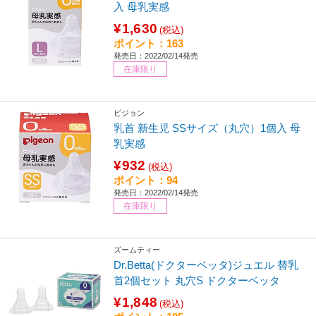
入 母乳実感
¥1,630
(税込)
ポイント：163
発売日：2022/02/14発売
在庫限り
ピジョン
乳首 新生児 SSサイズ（丸穴）1個入 母
乳実感
¥932
(税込)
ポイント：94
発売日：2022/02/14発売
在庫限り
ズームティー
Dr.Betta(ドクターベッタ)ジュエル 替乳
首2個セット 丸穴S ドクターベッタ
¥1,848
(税込)