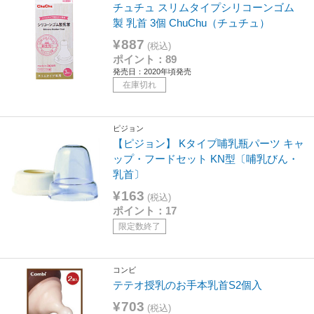
チュチュ スリムタイプシリコーンゴム
製 乳首 3個 ChuChu（チュチュ）
¥887
(税込)
ポイント：89
発売日：2020年頃発売
在庫切れ
ピジョン
【ピジョン】 Kタイプ哺乳瓶パーツ キャ
ップ・フードセット KN型〔哺乳びん・
乳首〕
¥163
(税込)
ポイント：17
限定数終了
コンビ
テテオ授乳のお手本乳首S2個入
¥703
(税込)