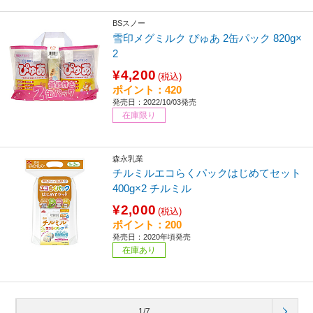
BSスノー
雪印メグミルク ぴゅあ 2缶パック 820g×
2
¥4,200
(税込)
ポイント：420
発売日：2022/10/03発売
在庫限り
森永乳業
チルミルエコらくパックはじめてセット
400g×2 チルミル
¥2,000
(税込)
ポイント：200
発売日：2020年頃発売
在庫あり
1/7