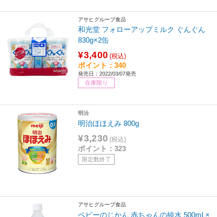
アサヒグループ食品
和光堂 フォローアップミルク ぐんぐん
830g×2缶
¥3,400
(税込)
ポイント：340
発売日：2022/03/07発売
在庫限り
明治
明治ほほえみ 800g
¥3,230
(税込)
ポイント：323
限定数終了
アサヒグループ食品
ベビーのじかん 赤ちゃんの純水 500mL×