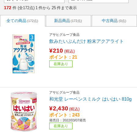
172
件 (全172点)
1
件から
25
件まで表示
全ての商品
新品商品
中古商品
(172点)
(172点)
(0点)
アサヒグループ食品
飲みたいぶんだけ 粉末アクアライト
¥210
(税込)
ポイント：21
在庫あり
アサヒグループ食品
和光堂 レーベンスミルク はいはい 810g
¥2,430
(税込)
ポイント：243
発売日：2022/03/07発売
在庫あり