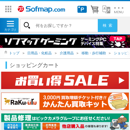
トップ
＞
日用品・化粧品
＞
介護用品
＞
移動・歩行補助
＞
ショッピ
ショッピングカート