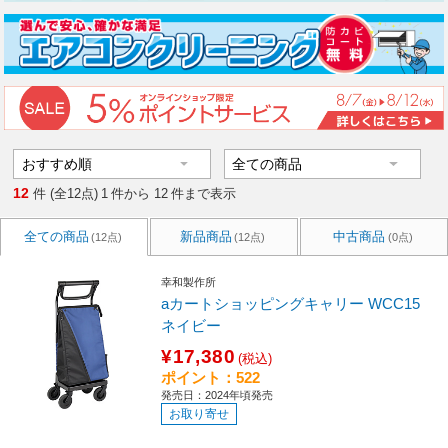
12
件 (全12点)
1
件から
12
件まで表示
全ての商品
新品商品
中古商品
(12点)
(12点)
(0点)
幸和製作所
aカートショッピングキャリー WCC15
ネイビー
¥17,380
(税込)
ポイント：522
発売日：2024年頃発売
お取り寄せ