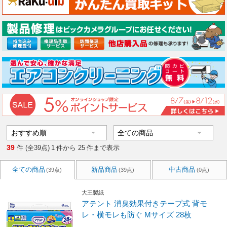
39
件 (全39点)
1
件から
25
件まで表示
全ての商品
新品商品
中古商品
(39点)
(39点)
(0点)
大王製紙
アテント 消臭効果付きテープ式 背モ
レ・横モレも防ぐ Mサイズ 28枚