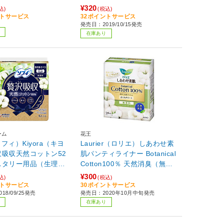
¥320
込)
(税込)
ントサービス
32ポイントサービス
発売日：2019/10/15発売
在庫あり
ーム
花王
ソフィ）Kiyora（キヨ
Laurier（ロリエ）しあわせ素
沢吸収天然コットン52
肌パンティライナー Botanical
ニタリー用品（生理用
Cotton100％ 天然消臭（無香
料）54コ入
¥300
込)
(税込)
ントサービス
30ポイントサービス
18/09/25発売
発売日：2020年10月中旬発売
在庫あり