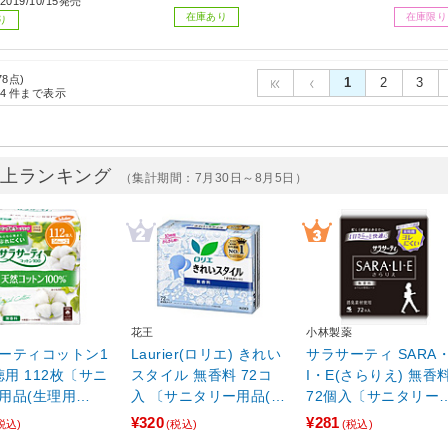
019/10/15発売
在庫あり
在庫限り
り
78点)
1
2
3
4
件まで表示
売上ランキング
（集計期間：7月30日～8月5日）
薬
花王
小林製薬
ーティコットン1
Laurier(ロリエ) きれい
サラサーティ SARA・
徳用 112枚〔サニ
スタイル 無香料 72コ
I・E(さらりえ) 無香
用品(生理用
入 〔サニタリー用品(生
72個入〔サニタリー
理用品)〕
品(生理用品)〕
¥320
¥281
税込)
(税込)
(税込)