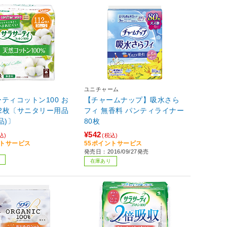
ユニチャーム
ティコットン100 お
【チャームナップ】吸水さら
12枚〔サニタリー用品
フィ 無香料 パンティライナー
品)〕
80枚
¥542
込)
(税込)
ントサービス
55ポイントサービス
発売日：2016/09/27発売
在庫あり