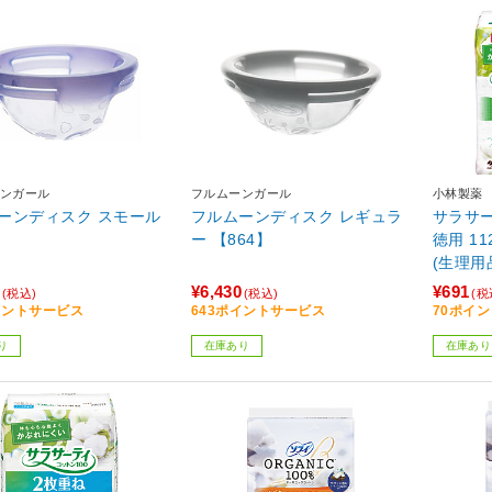
ンガール
フルムーンガール
小林製薬
フルムーンディスク スモール
フルムーンディスク レギュラ
サラサー
ー 【864】
徳用 1
(生理用
¥6,430
¥691
(税込)
(税込)
(税
イントサービス
643ポイントサービス
70ポイ
り
在庫あり
在庫あり