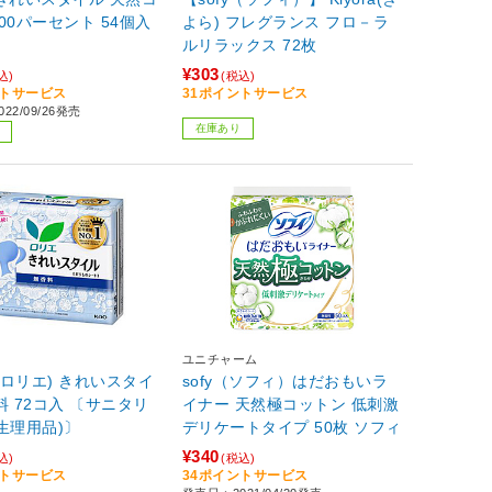
00パーセント 54個入
よら) フレグランス フロ－ラ
ルリラックス 72枚
¥303
込)
(税込)
ントサービス
31ポイントサービス
22/09/26発売
在庫あり
ユニチャーム
er(ロリエ) きれいスタイ
sofy（ソフィ）はだおもいラ
料 72コ入 〔サニタリ
イナー 天然極コットン 低刺激
生理用品)〕
デリケートタイプ 50枚 ソフィ
¥340
込)
(税込)
ントサービス
34ポイントサービス