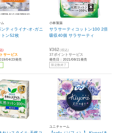
ーム
小林製薬
ンティライナ-オ-ガニ
サラサーティコットン100 2倍
トン52枚
吸収40個 サラサーティ
¥362
込)
(税込)
ントサービス
37ポイントサービス
19/04/23発売
発売日：2021/08/21発売
限定数終了
ユニチャーム
きれいスタイル 天然コ
【sofy（ソフィ）】 Kiyora(き