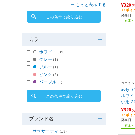
もっと表示する
¥320
(
32ポイ
発売日：2
この条件で絞り込む
在庫あ
カラー
ホワイト
(39)
グレー
(1)
ブルー
(1)
ピンク
(2)
パープル
(1)
ユニチャ
sofy
ホワイ
この条件で絞り込む
い用 
ー〕 
¥320
(
ラル〕
32ポイ
ブランド名
発売日：2
在庫あ
サラサーティ
(13)