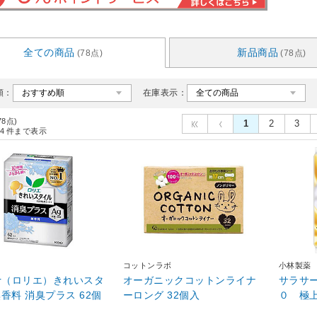
全ての商品
新品商品
(78点)
(78点)
順：
在庫表示：
78点)
1
2
3
4
件まで表示
コットンラボ
小林製薬
ier（ロリエ）きれいスタ
オーガニックコットンライナ
サラサ
無香料 消臭プラス 62個
ーロング 32個入
０ 極上