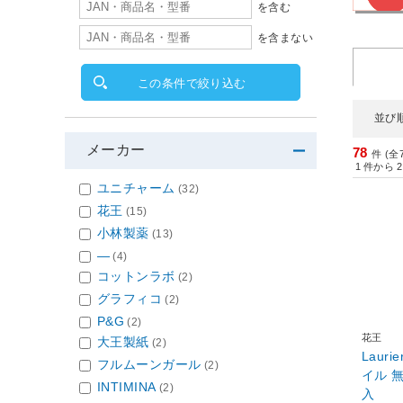
を含む
を含まない
この条件で絞り込む
並び
メーカー
78
件 (全
1
件から
2
ユニチャーム
(32)
花王
(15)
小林製薬
(13)
―
(4)
コットンラボ
(2)
グラフィコ
(2)
P&G
(2)
花王
大王製紙
(2)
Laur
フルムーンガール
(2)
イル 
INTIMINA
(2)
入