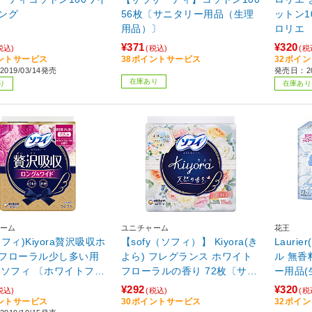
ング
56枚〔サニタリー用品（生理
ットン1
用品）〕
ロリエ
¥371
¥320
税込)
(税込)
(税
ントサービス
38ポイントサービス
32ポイ
019/03/14発売
発売日：20
在庫あり
り
在庫あり
ーム
ユニチャーム
花王
(ソフィ)Kiyora贅沢吸収ホ
【sofy（ソフィ）】 Kiyora(き
Lauri
フローラル少し多い用
よら) フレグランス ホワイト
ル 無香
枚) ソフィ 〔ホワイトフロ
フローラルの香り 72枚〔サニ
ー用品(
〕
タリー用品（生理用品）〕
¥292
¥320
税込)
(税込)
(税
ントサービス
30ポイントサービス
32ポイ