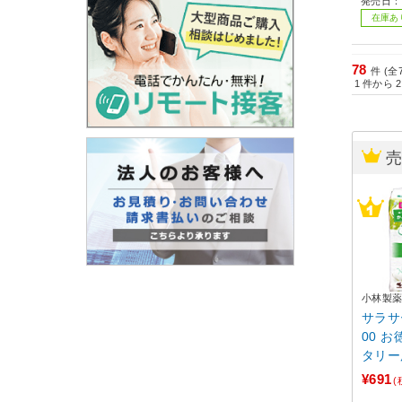
発売日：2
在庫あ
78
件 (全
1
件から
2
小林製
サラサ
00 お
タリー
品)〕
¥691
(