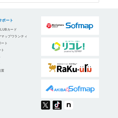
サポート
LUBカード
フマップワランティ
ポート
ート
ト
9
設置