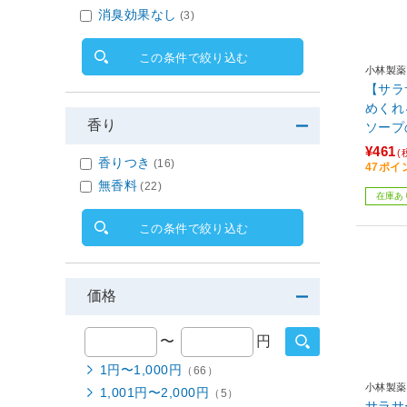
消臭効果なし
(3)
この条件で絞り込む
小林製薬
【サラ
めくれ
香り
ソープ
ー用品
¥461
(
香りつき
(16)
47ポイ
無香料
(22)
在庫あ
この条件で絞り込む
価格
〜
円
1円〜1,000円
（66）
小林製薬
1,001円〜2,000円
（5）
サラサ