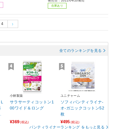
発売日：2021/04/20発売
在庫あり
4
全てのランキングを見る
小林製薬
ユニチャーム
L
サラサーティコットン1
ソフィパンティライナ-
料
00ワイド＆ロング
オ-ガニックコットン52
用
枚
¥369
¥495
(税込)
(税込)
パンティライナーランキング をもっと見る