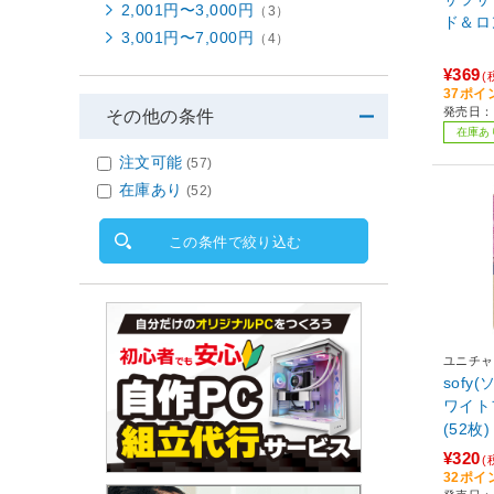
2,001円〜3,000円
（3）
ド＆ロ
3,001円〜7,000円
（4）
¥369
(
37ポイ
発売日：2
その他の条件
在庫あ
注文可能
(57)
在庫あり
(52)
この条件で絞り込む
ユニチャ
sofy
ワイト
(52
ーラル
¥320
(
32ポイ