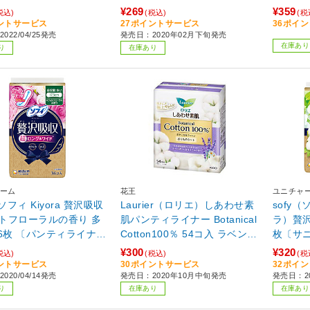
¥269
¥359
税込)
(税込)
(税
ントサービス
27ポイントサービス
36ポイ
022/04/25発売
発売日：2020年02月下旬発売
在庫あり
り
在庫あり
ーム
花王
ユニチャ
（ソフィ Kiyora 贅沢吸収
Laurier（ロリエ）しあわせ素
sofy（
トフローラルの香り 多
肌パンティライナー Botanical
ラ）贅
36枚 〔パンティライナ
Cotton100％ 54コ入 ラベンダ
枚〔サ
ソフィ 〔ホワイトフロー
ー＆カモミールの香り
品） 〕
¥300
¥320
税込)
(税込)
(税
ントサービス
30ポイントサービス
32ポイ
020/04/14発売
発売日：2020年10月中旬発売
発売日：20
り
在庫あり
在庫あり