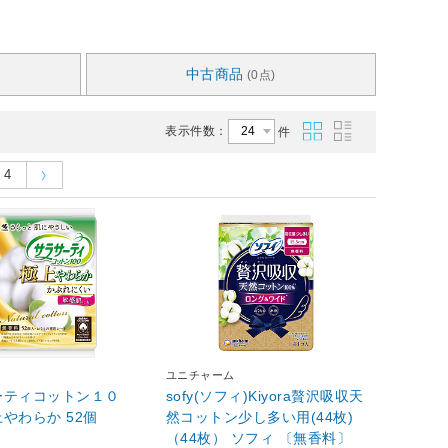
中古商品
(0点)
表示件数：
件
4
ユニチャーム
ーティコットン１０
sofy(ソフィ)Kiyora贅沢吸収天
やわらか 52個
然コットン少し多い用(44枚)
（44枚） ソフィ 〔無香料〕