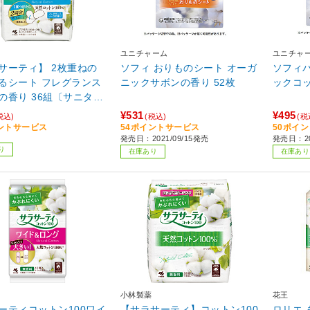
ユニチャーム
ユニチャ
サーティ】 2枚重ねの
ソフィ おりものシート オーガ
ソフィパ
るシート フレグランス
ニックサボンの香り 52枚
ックコッ
の香り 36組〔サニタリ
（生理用品）〕
¥531
¥495
税込)
(税込)
(税
ントサービス
54ポイントサービス
50ポイ
発売日：2021/09/15発売
発売日：20
り
在庫あり
在庫あり
小林製薬
花王
ーティコットン100ワイ
【サラサーティ】コットン100
ロリエ 