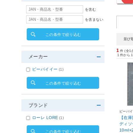
を含む
を含まない
この条件で絞り込む
並び
1
件 (全1
1
件から
1
メーカー
ビーバイイー
(1)
この条件で絞り込む
ブランド
ビーバイ
【在庫
ローレ LORE
(1)
ディソ
10ml×
この条件で絞り込む