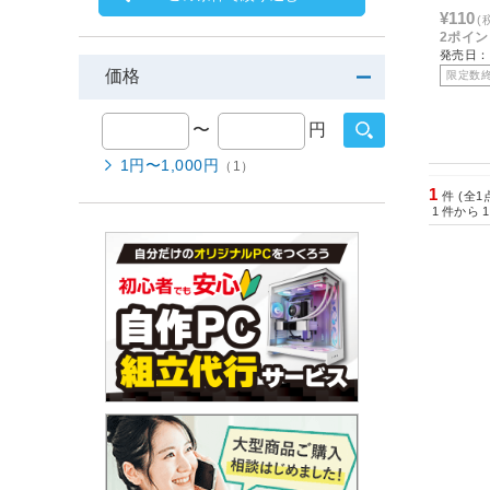
¥110
(
2ポイ
発売日：2
価格
限定数
〜
円
1円〜1,000円
（1）
1
件 (全1
1
件から
1