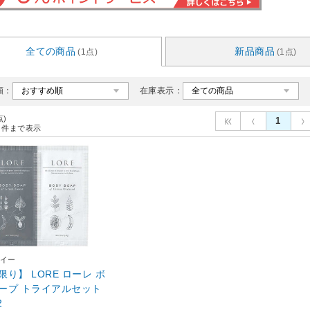
全ての商品
新品商品
(1点)
(1点)
順：
在庫表示：
点)
1
件まで表示
イー
限り】 LORE ローレ ボ
ープ トライアルセット
2