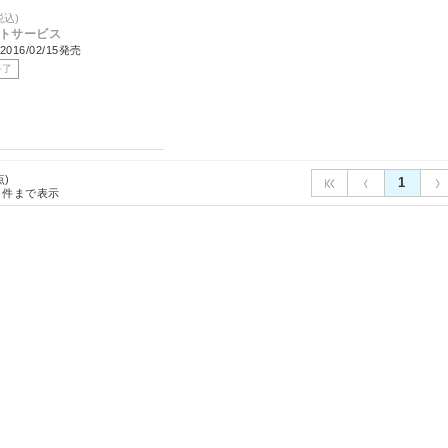
税込)
ントサービス
016/02/15発売
終了
点)
1
件まで表示