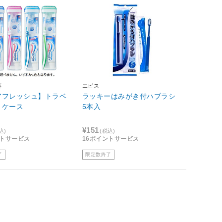
薬
エビス
アフレッシュ】トラベ
ラッキーはみがき付ハブラシ
トケース
5本入
¥151
込)
(税込)
ントサービス
16ポイントサービス
了
限定数終了