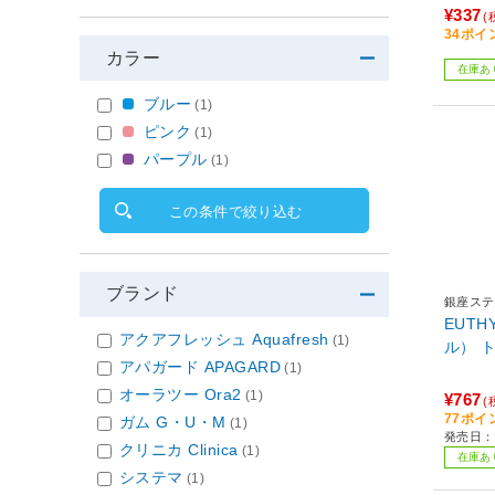
¥337
(
34ポイ
カラー
在庫あ
ブルー
(1)
ピンク
(1)
パープル
(1)
この条件で絞り込む
ブランド
銀座ステ
EUT
アクアフレッシュ Aquafresh
(1)
ル） 
アパガード APAGARD
(1)
オーラツー Ora2
(1)
¥767
(
77ポイ
ガム G・U・M
(1)
発売日：2
クリニカ Clinica
(1)
在庫あ
システマ
(1)