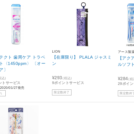
LION
アース製
テクト 歯周ケア トラベ
【在庫限り】 PLALA ジャスミ
【アク
ト〈1450ppm〉 〔オー
ン
ルソフ
ア〕
¥293
¥284
税込)
(税込)
(税
ントサービス
9ポイントサービス
29ポイ
020/01/27発売
限定数終了
れ
限定数終