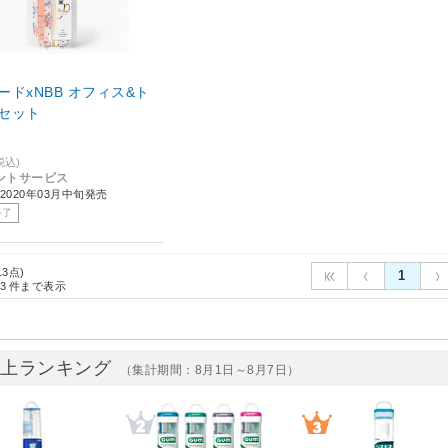
ードxNBB オフィス&ト
セット
税込)
ントサービス
2020年03月中旬発売
終了
13点)
1
3
件まで表示
売上ランキング
（集計期間：8月1日～8月7日）