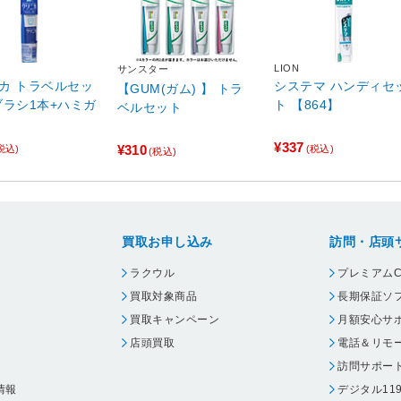
LION
サンスター
カ トラベルセッ
システマ ハンディセ
【GUM(ガム) 】 トラ
ブラシ1本+ハミガ
ト 【864】
ベルセット
)
¥337
¥310
税込)
(税込)
(税込)
買取お申し込み
訪問・店頭
ラクウル
プレミアムC
買取対象商品
長期保証ソ
買取キャンペーン
月額安心サ
店頭買取
電話＆リモ
訪問サポー
情報
デジタル11