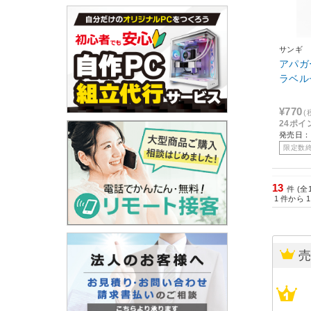
サンギ
アパガ
ラベル
¥770
(
24ポイ
発売日：
限定数
13
件 (全
1
件から
1