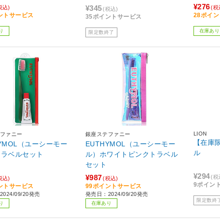
¥276
¥345
税込)
(税
(税込)
ントサービス
28ポイ
35ポイントサービス
り
在庫あり
限定数終了
LION
ファニー
銀座ステファニー
【在庫限
HYMOL（ユーシーモー
EUTHYMOL（ユーシーモー
ル
トラベルセット
ル）ホワイトピンクトラベル
セット
¥294
¥987
(税
税込)
(税込)
9ポイン
ントサービス
99ポイントサービス
024/09/20発売
発売日：2024/09/20発売
限定数終
り
在庫あり