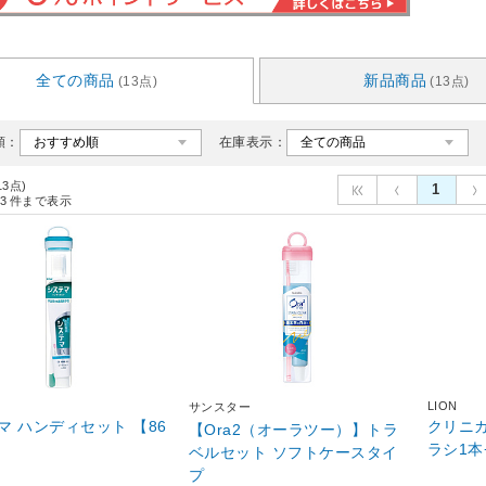
全ての商品
新品商品
(13点)
(13点)
順：
在庫表示：
13点)
1
3
件まで表示
LION
サンスター
マ ハンディセット 【86
クリニカ
【Ora2（オーラツー）】トラ
ラシ1本
ベルセット ソフトケースタイ
プ