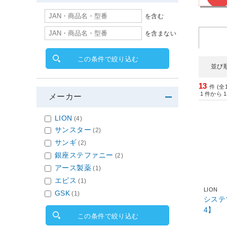
を含む
を含まない
この条件で絞り込む
並び
13
件 (全
1
件から
1
メーカー
LION
(4)
サンスター
(2)
サンギ
(2)
銀座ステファニー
(2)
アース製薬
(1)
エビス
(1)
LION
GSK
(1)
システ
4】
この条件で絞り込む