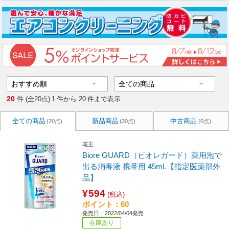
20
件 (全20点)
1
件から
20
件まで表示
全ての商品
新品商品
中古商品
(20点)
(20点)
(0点)
花王
Biore GUARD（ビオレガード）薬用泡で
出る消毒液 携帯用 45mL【指定医薬部外
品】
¥594
(税込)
ポイント：60
発売日：2022/04/04発売
在庫あり