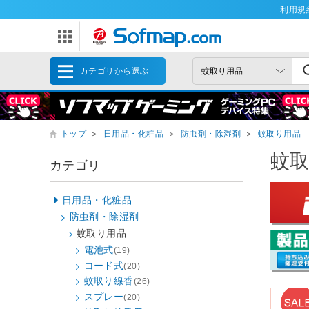
利用規
カテゴリから選ぶ
トップ
＞
日用品・化粧品
＞
防虫剤・除湿剤
＞
蚊取り用品
蚊
カテゴリ
日用品・化粧品
防虫剤・除湿剤
蚊取り用品
電池式
(19)
コード式
(20)
蚊取り線香
(26)
スプレー
(20)