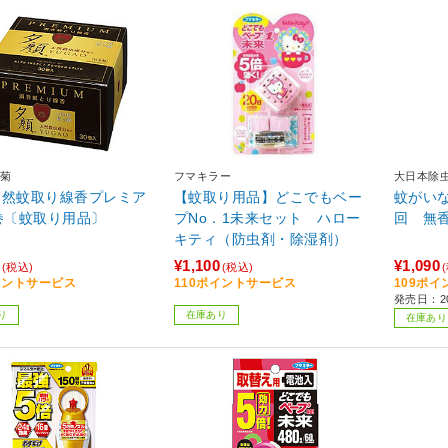
菊
フマキラー
大日本除
天然蚊取り線香プレミア
【蚊取り用品】どこでもベー
蚊がいな
0巻〔蚊取り用品〕
プNo．1未来セット ハロー
回 無
キティ（防虫剤・除湿剤）
¥1,100
¥1,090
(税込)
(税込)
イントサービス
110ポイントサービス
109ポ
発売日：20
り
在庫あり
在庫あり