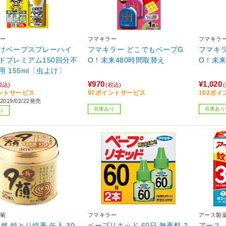
ー
フマキラー
フマキラ
けベープスプレーハイ
フマキラー どこでもベープG
フマキ
ドプレミアム150回分不
O！未来480時間取替え
O！未来
用 155ml〔虫よけ〕
¥970
¥1,020
税込)
(税込)
ントサービス
97ポイントサービス
102ポ
019/02/22発売
在庫あり
在庫あり
り
菊
フマキラー
アース製
然 蚊とり線香 缶入 30
ベープリキッド 60日 無香料 2
アース 