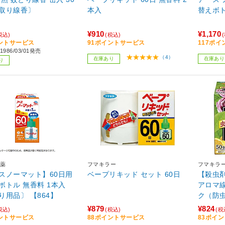
取り線香〕
本入
替えボト
¥910
¥1,170
税込)
(税込)
ントサービス
91ポイントサービス
117ポ
986/03/01発売
（4）
在庫あり
在庫あり
り
薬
フマキラー
フマキラ
スノーマット】60日用
ベープリキッド セット 60日
【殺虫
ボトル 無香料 1本入
アロマ線
り用品〕 【864】
ク（防
¥879
¥824
税込)
(税込)
(税
ントサービス
88ポイントサービス
83ポイ