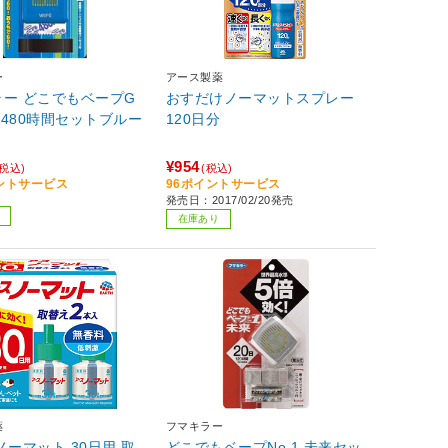
ー
アース製薬
ラー どこでもベープG
おすだけノーマットスプレー
480時間セットブルー
120日分
¥954
(税込)
(税込)
イントサービス
96ポイントサービス
発売日：2017/02/20発売
在庫あり
薬
フマキラー
ノーマット 30日用 取
どこでもベープNo.1 未来セッ