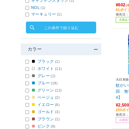
キャプテンスタッグ
(1)
¥602
(
NOL
(1)
61ポイ
マーキュリー
(1)
発売日：2
在庫あ
この条件で絞り込む
カラー
ブラック
(1)
ホワイト
(11)
グレー
(1)
大日本除
ブルー
(19)
蚊がい
グリーン
(12)
回 無
ベージュ
4】
(2)
イエロー
¥2,500
(6)
250ポ
ゴールド
(3)
発売日：2
ブラウン
(1)
在庫限
ピンク
(6)