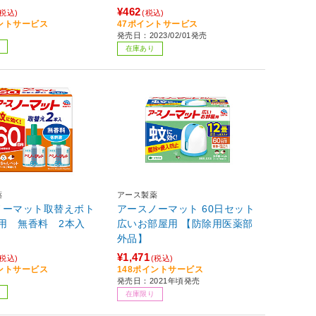
¥462
(税込)
(税込)
イントサービス
47ポイントサービス
発売日：2023/02/01発売
在庫あり
薬
アース製薬
ノーマット取替えボト
アースノーマット 60日セット
日用 無香料 2本入
広いお部屋用 【防除用医薬部
外品】
¥1,471
(税込)
(税込)
イントサービス
148ポイントサービス
発売日：2021年頃発売
在庫限り